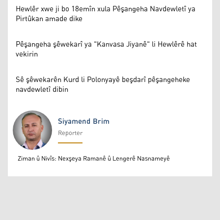
Hewlêr xwe ji bo 18emîn xula Pêşangeha Navdewletî ya
Pirtûkan amade dike
Pêşangeha şêwekarî ya "Kanvasa Jiyanê" li Hewlêrê hat
vekirin
Sê şêwekarên Kurd li Polonyayê beşdarî pêşangeheke
navdewletî dibin
Siyamend Brim
Reporter
Siyamend Brim
Ziman û Nivîs: Nexşeya Ramanê û Lengerê Nasnameyê