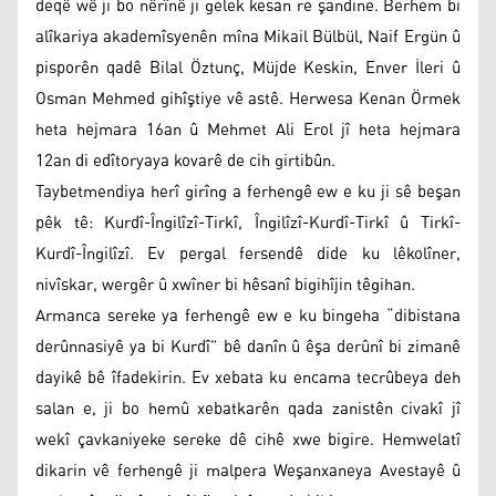
deqê wê ji bo nêrînê ji gelek kesan re şandine. Berhem bi
alîkariya akademîsyenên mîna Mikail Bülbül, Naif Ergün û
pisporên qadê Bilal Öztunç, Müjde Keskin, Enver İleri û
Osman Mehmed gihîştiye vê astê. Herwesa Kenan Örmek
heta hejmara 16an û Mehmet Ali Erol jî heta hejmara
12an di edîtoryaya kovarê de cih girtibûn.
Taybetmendiya herî girîng a ferhengê ew e ku ji sê beşan
pêk tê: Kurdî-Îngilîzî-Tirkî, Îngilîzî-Kurdî-Tirkî û Tirkî-
Kurdî-Îngilîzî. Ev pergal fersendê dide ku lêkolîner,
nivîskar, wergêr û xwîner bi hêsanî bigihîjin têgihan.
Armanca sereke ya ferhengê ew e ku bingeha “dibistana
derûnnasiyê ya bi Kurdî” bê danîn û êşa derûnî bi zimanê
dayikê bê îfadekirin. Ev xebata ku encama tecrûbeya deh
salan e, ji bo hemû xebatkarên qada zanistên civakî jî
wekî çavkaniyeke sereke dê cihê xwe bigire. Hemwelatî
dikarin vê ferhengê ji malpera Weşanxaneya Avestayê û