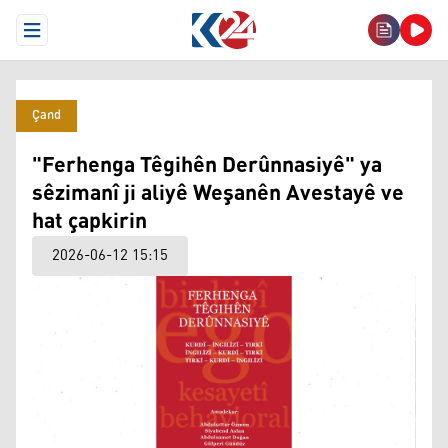
Open Menu
Çand
"Ferhenga Têgihên Derûnnasiyê" ya
sêzimanî ji aliyê Weşanên Avestayê ve
hat çapkirin
2026-06-12 15:15