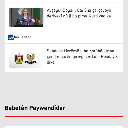
Ayşegul Dogan: Qanûna çarçoveyê
deriyekî nû ji bo pirsa Kurd vedike
berî 3 saet
Şandeke Herêmê ji bo gotûbêjkirina
çend mijarên giring serdana Bexdayê
dike
Babetên Peywendîdar