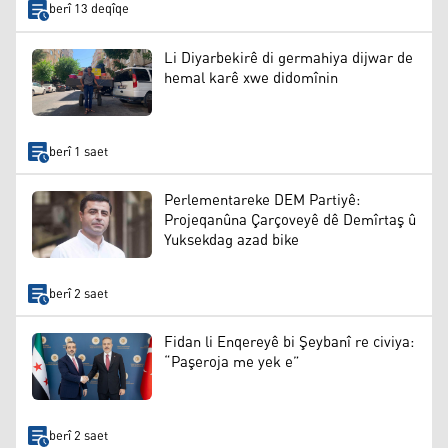
berî 13 deqîqe
Li Diyarbekirê di germahiya dijwar de
hemal karê xwe didomînin
berî 1 saet
Perlementareke DEM Partiyê:
Projeqanûna Çarçoveyê dê Demîrtaş û
Yuksekdag azad bike
berî 2 saet
Fidan li Enqereyê bi Şeybanî re civiya:
“Paşeroja me yek e”
berî 2 saet