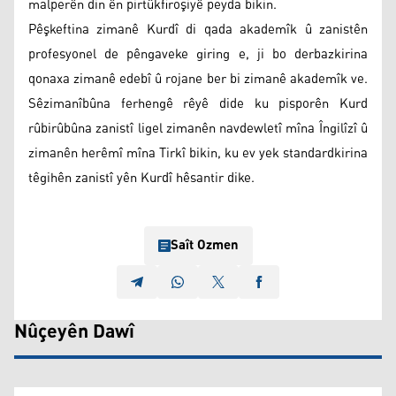
malperên din ên pirtûkfiroşiyê peyda bikin.
Pêşkeftina zimanê Kurdî di qada akademîk û zanistên
profesyonel de pêngaveke giring e, ji bo derbazkirina
qonaxa zimanê edebî û rojane ber bi zimanê akademîk ve.
Sêzimanîbûna ferhengê rêyê dide ku pisporên Kurd
rûbirûbûna zanistî ligel zimanên navdewletî mîna Îngilîzî û
zimanên herêmî mîna Tirkî bikin, ku ev yek standardkirina
têgihên zanistî yên Kurdî hêsantir dike.
Saît Ozmen
Nûçeyên Dawî