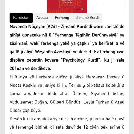
Kurdistan
Avesta
Ferheng
Zimanê Kurdî
Navenda Nûçeyan (K24) - Zimanê Kurdî di warê zanistê de
gihîşt qonaxeke nû û "Ferhenga Têgihên Derûnnasiyê" ya
sêzimanî, wekî ferhenga yekê ya çapkirî ya berfireh a vê
qadê ji aliyê Weşanên Avestayê ve derket. Ev ferheng xwe
dispêre xebatên kovara “Psychology Kurdî”, ku ji sala
2016an ve derdikeve.
Edîtoriya vê berhema girîng ji aliyê Ramazan Pertev û
Necat Keskin ve hatiye kirin. Ferheng bi xebata kolektîf a
koma amadekar Abdulsıttar Özmen, Siyabend Aslan,
Abdulsamet Doğan, Gülperi Gündüz, Leyla Turhan û Azad
Dildar çap bûye.
Kesên ku di amadekariyê de cih girtine, ji bo ku halê dawî
yê ferhengê bidinê, di sala dawî de 12 civîn pêk anîne û