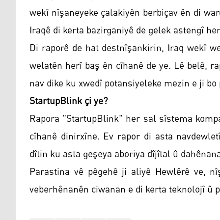
wekî nîşaneyeke çalakiyên berbiçav ên di warê
Iraqê di kerta bazirganiyê de gelek astengî he
Di raporê de hat destnîşankirin, Iraq wekî we
welatên herî baş ên cîhanê de ye. Lê belê, ra
nav dike ku xwedî potansiyeleke mezin e ji bo
StartupBlink çi ye?
Rapora "StartupBlink" her sal sîstema kompa
cîhanê dinirxîne. Ev rapor di asta navdewlet
dîtin ku asta geşeya aboriya dîjîtal û dahênana
Parastina vê pêgehê ji aliyê Hewlêrê ve, n
veberhênanên ciwanan e di kerta teknolojî û 