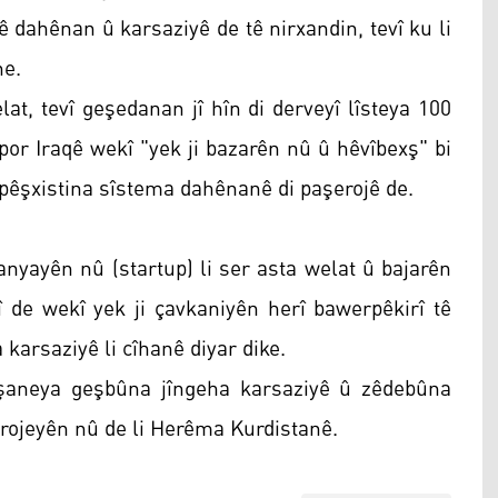
 dahênan û karsaziyê de tê nirxandin, tevî ku li
ne.
lat, tevî geşedanan jî hîn di derveyî lîsteya 100
por Iraqê wekî "yek ji bazarên nû û hêvîbexş" bi
 pêşxistina sîstema dahênanê di paşerojê de.
nyayên nû (startup) li ser asta welat û bajarên
î de wekî yek ji çavkaniyên herî bawerpêkirî tê
 karsaziyê li cîhanê diyar dike.
îşaneya geşbûna jîngeha karsaziyê û zêdebûna
projeyên nû de li Herêma Kurdistanê.