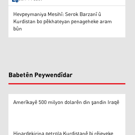
Hevpeymaniya Mesihî: Serok Barzanî û
Kurdistan bo pêkhateyan penageheke aram
bûn
Babetên Peywendîdar
Amerîkayê 500 milyon dolarên din şandin Iraqê
Hinardekirina petrola Kurdistanê bi rêjeyeke