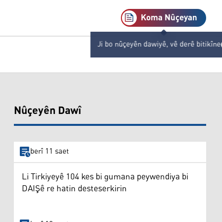
Koma Nûçeyan
Ji bo nûçeyên dawiyê, vê derê bitikîne
Nûçeyên Dawî
berî 11 saet
Li Tirkiyeyê 104 kes bi gumana peywendiya bi
DAIŞê re hatin desteserkirin