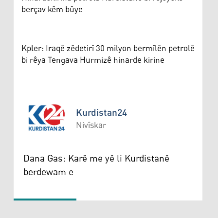
berçav kêm bûye
Kpler: Iraqê zêdetirî 30 milyon bermîlên petrolê
bi rêya Tengava Hurmizê hinarde kirine
Kurdistan24
Nivîskar
Kurdistan24
Dana Gas: Karê me yê li Kurdistanê
berdewam e