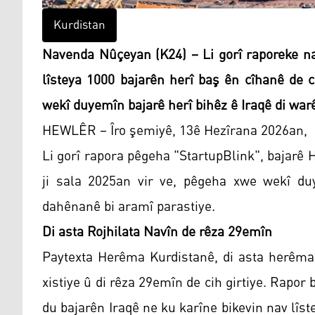
Kurdistan
Navenda Nûçeyan (K24) – Li gorî raporeke na
lîsteya 1000 bajarên herî baş ên cîhanê de
wekî duyemîn bajarê herî bihêz ê Iraqê di war
HEWLÊR – Îro şemiyê, 13ê Hezîrana 2026an,
Li gorî rapora pêgeha "StartupBlink", bajarê 
ji sala 2025an vir ve, pêgeha xwe wekî duy
dahênanê bi aramî parastiye.
Di asta Rojhilata Navîn de rêza 29emîn
Paytexta Herêma Kurdistanê, di asta herêma R
xistiye û di rêza 29emîn de cih girtiye. Rapo
du bajarên Iraqê ne ku karîne bikevin nav lîst