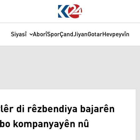
Siyasî
Aborî
Spor
Çand
Jiyan
Gotar
Hevpeyvîn
êr di rêzbendiya bajarên
ji bo kompanyayên nû