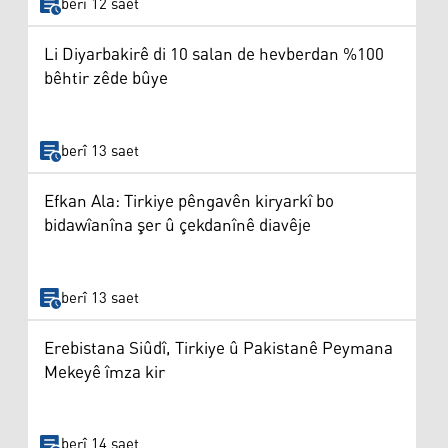
berî 12 saet
Li Diyarbakirê di 10 salan de hevberdan %100
bêhtir zêde bûye
berî 13 saet
Efkan Ala: Tirkiye pêngavên kiryarkî bo
bidawîanîna şer û çekdanînê diavêje
berî 13 saet
Erebistana Siûdî, Tirkiye û Pakistanê Peymana
Mekeyê îmza kir
berî 14 saet