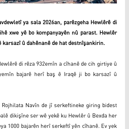
vdewletî ya sala 2026an, parêzgeha Hewlêrê di
 cihê xwe yê bo kompanyayên nû parast. Hewlêr
ê karsazî û dahênanê de hat destnîşankirin.
Hewlêrê di rêza 932emîn a cîhanê de cih girtiye û
emîn bajarê herî baş ê Iraqê ji bo karsazî û
ojhilata Navîn de jî serkeftineke giring bidest
r balê dikişîne ser wê yekê ku Hewlêr û Bexda her
eya 1000 bajarên herî serkeftî yên cîhanê. Ev yek