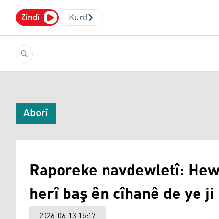
Zindî
Kurdî
Aborî
Raporeke navdewletî: Hewl
herî baş ên cîhanê de ye 
2026-06-13 15:17