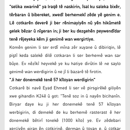
"selika xwarinê" ya Iraqê tê naskirin, îsal ku saleka bixêr,
têrbaran û bibereket, xwedî berhemekî zêde yê genim e.
Lê cotkarên deverê ji ber rênimayiyên nû yên hikûmetê
gelek bêzar û nîgeran in; ji ber ku dezgehên peywendîdar
tenê rêjeyeka kêm ji genimê wan wergirtiye.
Komên genim li ser erdî mîna zêr xuyane û dibiriqin, lê
piştî keda salekê dilê cotkaran li ser berhemê wan sar
bûye. Ev nêzîkî heyvekê ye ku hatiye dirûtin lê ne saylo
genimê wan werdigirin û ne jî li bazarê tê firotin.
"Ji her donemekê tenê 57 kîloyan werdigirin"
Cotkarê bi navê Eyad Ehmed li ser vê pirsgirêkê giliyên
xwe gihandin K24ê û got: "Tenê soz in û nayên bicihanîn.
Biryar daye ku ji her donemekê tenê 57 kîloyan
werbigirin, di demekê de ku berhemê rasterast ê her
donemekê bêtirî tonekê (1000 kîlo) ye. Ev zêdebari
xerciyên giran ên cotkirinê, derman û tovan e, û cotkar