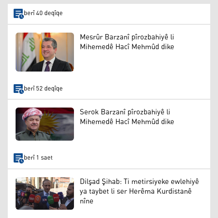
berî 40 deqîqe
Mesrûr Barzanî pîrozbahiyê li
Mihemedê Hacî Mehmûd dike
berî 52 deqîqe
Serok Barzanî pîrozbahiyê li
Mihemedê Hacî Mehmûd dike
berî 1 saet
Dilşad Şihab: Ti metirsiyeke ewlehiyê
ya taybet li ser Herêma Kurdistanê
nîne