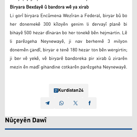
Biryara Bexdayê û bandora wê ya xirab
Li gorî biryara Encûmena Wezîran a Federal, biryar bû bo
her donemekê 300 kîloyên genim li dervayî planê bi
bihayê 500 hezar dînaran bo her tonekê bên hejmartin. Lê
li parêzgeha Neynewayê, ji nav berhemê 3 milyon
donemên çandî, biryar e tenê 180 hezar ton bên wergirtin;
ji ber vê yekê, vê biryarê bandoreka pir xirab û zirarên
mezin ên madî gihandine cotkarên parêzgeha Neynewayê.
Kurdistan24
Nûçeyên Dawî