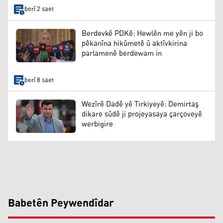
berî 2 saet
Berdevkê PDKê: Hewlên me yên ji bo
pêkanîna hikûmetê û aktîvkirina
parlamenê berdewam in
berî 8 saet
Wezîrê Dadê yê Tirkiyeyê: Demirtaş
dikare sûdê ji projeyasaya çarçoveyê
werbigire
Babetên Peywendîdar