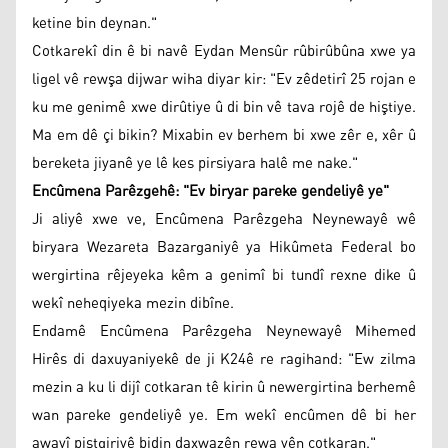
ketine bin deynan."
Cotkarekî din ê bi navê Eydan Mensûr rûbirûbûna xwe ya
ligel vê rewşa dijwar wiha diyar kir: "Ev zêdetirî 25 rojan e
ku me genimê xwe dirûtiye û di bin vê tava rojê de hiştiye.
Ma em dê çi bikin? Mixabin ev berhem bi xwe zêr e, xêr û
bereketa jiyanê ye lê kes pirsiyara halê me nake."
Encûmena Parêzgehê: "Ev biryar pareke gendeliyê ye"
Ji aliyê xwe ve, Encûmena Parêzgeha Neynewayê wê
biryara Wezareta Bazarganiyê ya Hikûmeta Federal bo
wergirtina rêjeyeka kêm a genimî bi tundî rexne dike û
wekî neheqiyeka mezin dibîne.
Endamê Encûmena Parêzgeha Neynewayê Mihemed
Hirês di daxuyaniyekê de ji K24ê re ragihand: "Ew zilma
mezin a ku li dijî cotkaran tê kirin û newergirtina berhemê
wan pareke gendeliyê ye. Em wekî encûmen dê bi her
awayî piştgiriyê bidin daxwazên rewa yên cotkaran."