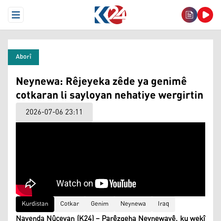
Open Menu
Aborî
Neynewa: Rêjeyeka zêde ya genimê
cotkaran li sayloyan nehatiye wergirtin
2026-07-06 23:11
Kurdistan
Cotkar
Genim
Neynewa
Iraq
Navenda Nûçeyan (K24) – Parêzgeha Neynewayê, ku wekî