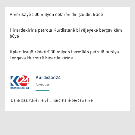
Amerîkayê 500 milyon dolarên din şandin Iraqê
Hinardekirina petrola Kurdistanê bi rêjeyeke berçav kêm
bûye
Kpler: Iraqê zêdetirî 30 milyon bermîlên petrolê bi rêya
Tengava Hurmizê hinarde kirine
Kurdistan24
Nivîskar
Kurdistan24
Dana Gas: Karê me yê li Kurdistanê berdewam e