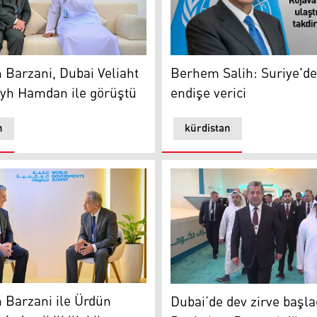
arzani, Dubai Veliaht Prensi Şeyh Hamdan ile görüştü
Berhem Salih: Suriye'deki 
Barzani, Dubai Veliaht
Berhem Salih: Suriye'd
eyh Hamdan ile görüştü
endişe verici
n
kürdistan
rüştü
Mesrur Barzani ve Ürdün Başbakanı Cafer Hassan
Dubai’de dev zirve başladı:
 Barzani ile Ürdün
Dubai’de dev zirve başla