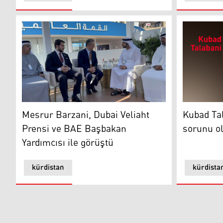
Mesrur ​​Barzani, Dubai Veliaht Prensi ve BAE Başbakan
Kubad Tala
Mesrur ​​Barzani, Dubai Veliaht
Kubad Tal
Prensi ve BAE Başbakan
sorunu o
Yardımcısı ile görüştü
kürdistan
kürdista