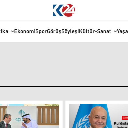
tika
Ekonomi
Spor
Görüş
Söyleşi
Kültür-Sanat
Yaş