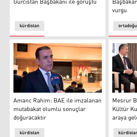
Gürcistan Başbakanı ile görüştü
Başbakanı’
vurgu
kürdistan
ortadoğu
Amanc Rahim: BAE ile imzalanan mutabakat olumlu s
Kürdistan 
Amanc Rahim: BAE ile imzalanan
Mesrur Ba
mutabakat olumlu sonuçlar
Kültür Ku
doğuracaktır
araya gel
kürdistan
kürdista