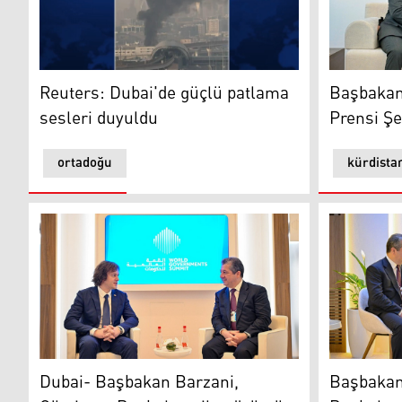
Reuters: Dubai'de güçlü patlama sesleri duyuldu
Başbakan B
Reuters: Dubai'de güçlü patlama
Başbakan 
sesleri duyuldu
Prensi Ş
ortadoğu
kürdista
Dubai- Başbakan Barzani, Gürcistan Başbakanı ile gö
Başbakan 
Dubai- Başbakan Barzani,
Başbakan