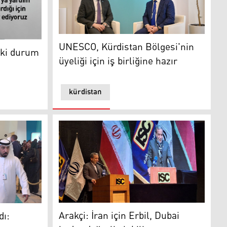
UNESCO, Kürdistan Bölgesi'nin üyeliği için iş
durum endişe verici
UNESCO, Kürdistan Bölgesi'nin
eki durum
üyeliği için iş birliğine hazır
kürdistan
İran Dışişleri Bakanı Abbas Arakçi
 Başbakan Barzani dünya liderleriyle bir arada
Arakçi: İran için Erbil, Dubai
dı: