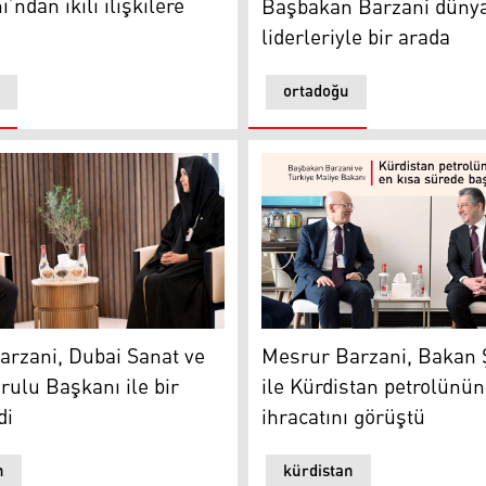
ndan ikili ilişkilere
Başbakan Barzani düny
liderleriyle bir arada
ortadoğu
onuçlar doğuracaktır
Bölgesi Başbakanı Mesrur Barzani ile Dubai Sanat ve Kült
Kürdistan Bölgesi Başbaka
rzani, Dubai Sanat ve
Mesrur ​​Barzani, Bakan
rulu Başkanı ile bir
ile Kürdistan petrolünün
di
ihracatını görüştü
n
kürdistan