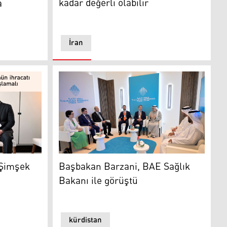
kadar değerli olabilir
a
İran
ür Kurulu Başkanı Şeyha Latifah bint Muhammed bin Raşid 
Başbakan Barzani, BAE Sağlık Bakanı ile gö
nı Mesrur Barzani ve Türkiye Maliye Bakanı Mehmet Şimşek
Başbakan Barzani, BAE Sağlık
 Şimşek
Bakanı ile görüştü
kürdistan