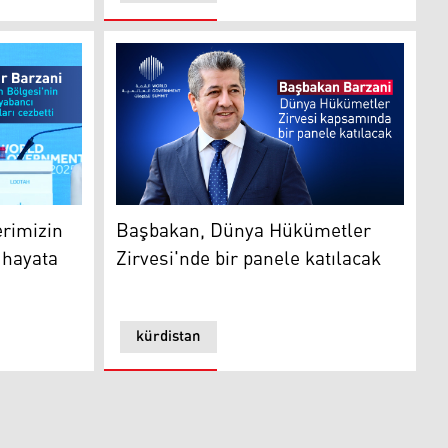
mizin ve planlarımızın çoğunu hayata geçirdik
Başbakan, Dünya Hükümetler Zirvesi'nde bir
erimizin
Başbakan, Dünya Hükümetler
 hayata
Zirvesi'nde bir panele katılacak
kürdistan