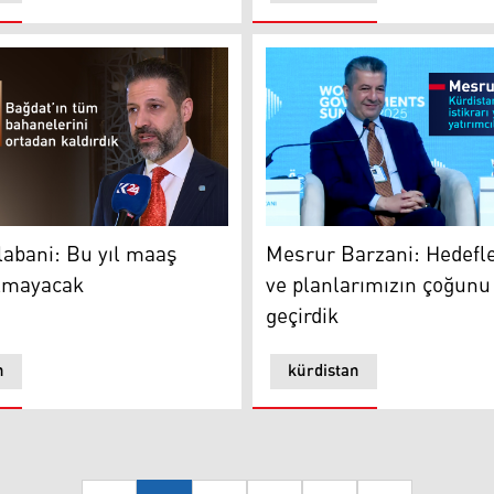
 Yardımcısı ile görüştü
bani: Bu yıl maaş sorunu olmayacak
Mesrur ​​Barzani: Hedefleri
abani: Bu yıl maaş
Mesrur ​​Barzani: Hedefl
lmayacak
ve planlarımızın çoğunu
geçirdik
n
kürdistan