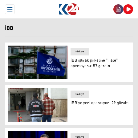
Open Menu
İBB
türkiye
İBB iştirak şirketine "ihale"
operasyonu: 57 gözaltı
İBB iştirak şirketine "ihale" operasyonu: 57 gözaltı
türkiye
İBB’ye yeni operasyon: 29 gözaltı
FOTO- DHA
türkiye