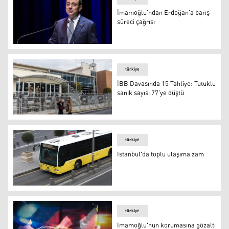
İmamoğlu’ndan Erdoğan’a barış
süreci çağrısı
İmamoğlu’ndan Erdoğan’a barış süreci çağrısı
türkiye
İBB Davasında 15 Tahliye: Tutuklu
sanık sayısı 77’ye düştü
Arşiv
türkiye
İstanbul'da toplu ulaşıma zam
İstanbul'da toplu ulaşıma zam
türkiye
İmamoğlu'nun korumasına gözaltı