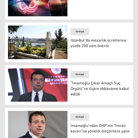
İmamoğlu'nun korumasına gözaltı
türkiye
İstanbul'da mezarlık ücretlerine
yüzde 200 zam önerisi
İstanbul'da mezarlık ücretlerine yüzde 200 zam önerisi
türkiye
"İmamoğlu Çıkar Amaçlı Suç
Örgütü"ne ilişkin iddianame kabul
edildi
"İmamoğlu Çıkar Amaçlı Suç Örgütü"ne ilişkin iddianame
türkiye
İmamoğlu'ndan CHP'nin "İmralı
kararı"na yönelik eleştirilere yanıt