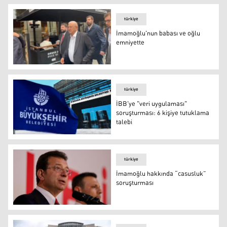
türkiye
İmamoğlu'nun babası ve oğlu
emniyette
İmamoğlu'nun babası ve oğlu emniyette
türkiye
İBB'ye "veri uygulaması"
soruşturması: 6 kişiye tutuklama
talebi
İBB'ye "veri uygulaması" soruşturması: 6 kişiye tutuklam
türkiye
İmamoğlu hakkında “casusluk”
soruşturması
İmamoğlu hakkında “casusluk” soruşturması