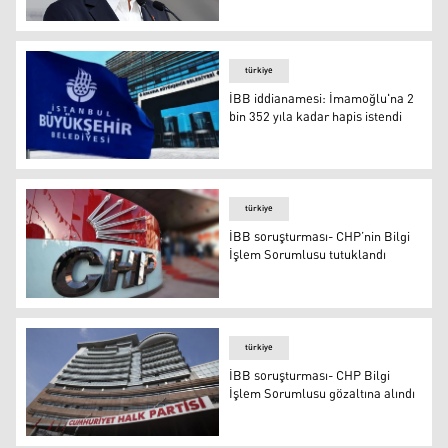
İmamoğlu'ndan CHP'nin "İmralı kararı"na yönelik eleştir
türkiye
İBB iddianamesi: İmamoğlu'na 2
bin 352 yıla kadar hapis istendi
İBB iddianamesi: İmamoğlu'na 2 bin 352 yıla kadar hapis
türkiye
İBB soruşturması- CHP’nin Bilgi
İşlem Sorumlusu tutuklandı
İBB soruşturması- CHP’nin Bilgi İşlem Sorumlusu tutuk
türkiye
İBB soruşturması- CHP Bilgi
İşlem Sorumlusu gözaltına alındı
İBB soruşturması- CHP Bilgi İşlem Sorumlusu gözaltına 