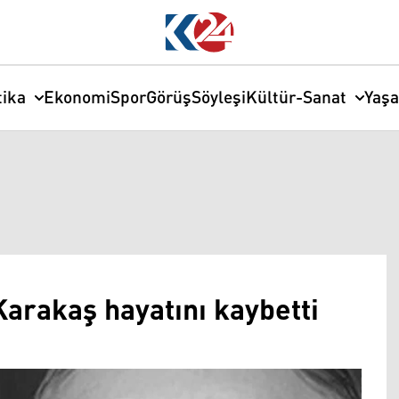
tika
Ekonomi
Spor
Görüş
Söyleşi
Kültür-Sanat
Yaş
arakaş hayatını kaybetti