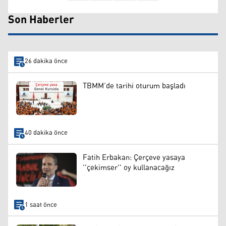
Son Haberler
26 dakika önce
TBMM’de tarihi oturum başladı
40 dakika önce
Fatih Erbakan: Çerçeve yasaya
''çekimser'' oy kullanacağız
1 saat önce