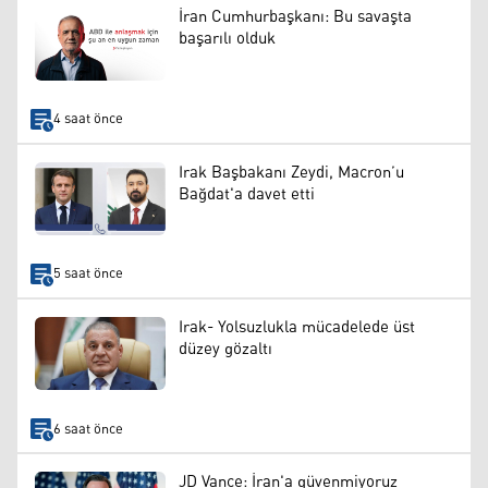
İran Cumhurbaşkanı: Bu savaşta
başarılı olduk
4 saat önce
Irak Başbakanı Zeydi, Macron’u
Bağdat'a davet etti
5 saat önce
Irak- Yolsuzlukla mücadelede üst
düzey gözaltı
6 saat önce
JD Vance: İran'a güvenmiyoruz