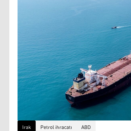
Irak
Petrol ihracatı
ABD