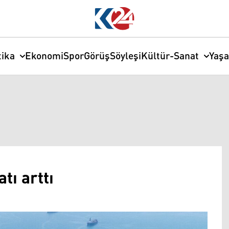
tika
Ekonomi
Spor
Görüş
Söyleşi
Kültür-Sanat
Yaş
tı arttı