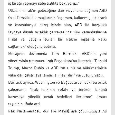
iş birliği yapmayı sabırsızlıkla bekliyoruz."
Ülkesinin Irak’ın geleceğine dair vizyonuna değinen ABD
Özel Temsilcisi, amaçlarının "egemen, kalkınmış, istikrarlı
ve komşularıyla barış içinde olan; ABD ile karşılıklı
faydaya dayalı ortaklık çerçevesinde tüm vatandaşlarına
fırsat ve gelişim sunan bir Irak’ın inşasına katkı
sağlamak" olduğunu belirtti.
Mesajının devamında Tom Barrack, ABD’nin yeni
yönetiminin tutumunu Irak Başbakanı’na ileterek, "Donald
Trump, Marco Rubio ve ABD zatıaliniz ve hükümetinizle
yakından çalışmaya tamamen hazırdır." vurgusunu yaptı.
Barrack ayrıca, Washington ve Bağdat arasındaki bu ortak
çalışmanın "Irak halkının refahı ve terörün kökünü
kazımaya yönelik ortak hedefleri ilerletme" amacı
taşıdığını ifade etti.
Irak Parlamentosu, dün (14 Mayıs) üye çoğunluğuyla Ali