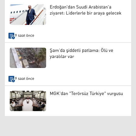
Erdoğan'dan Suudi Arabistan'a
ziyaret: Liderlerle bir araya gelecek
9 saat önce
Şam’da şiddetli patlama: Ölü ve
yaralılar var
9 saat önce
MGK'dan "Terörsüz Türkiye" vurgusu