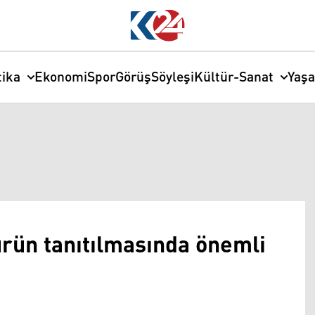
tika
Ekonomi
Spor
Görüş
Söyleşi
Kültür-Sanat
Yaş
türün tanıtılmasında önemli