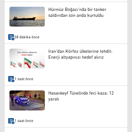
Hürmüz Boğazı'nda bir tanker
saldırıdan son anda kurtuldu
58 dakika önce
İran'dan Körfez ülkelerine tehdit:
Enerji altyapınızı hedef alırız
1 saat önce
Hasankeyf Tünelinde feci kaza: 12
yaralı
1 saat önce