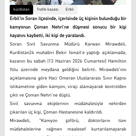
kürdistan
Trafik kazası
Erbil
Erbil’in Soran ilçesinde, içerisinde üç kişinin bulunduğu bir
kamyonun Çoman Nehri’ne düşmesi sonucu bir kişi
hayatını kaybetti, iki kişi de yaralandı.
Soran Sivil Savunma Müdürü Karwan Mirawdeli,
Kurdistan24 muhabiri Bekir İsmail’e yaptığı açıklamada;
kazanın bu sabah (13 Haziran 2026 Cumartesi) Hamilton
Yolu üzerinde meydana geldiğini belirtti. Mirawdeli'nin
açıklamasına göre Haci Omeran Uluslararası Sınır Kapısı
istikametine giden kamyon, virajı alamayarak kontrolden
çıktı ve Çoman Nehri’ne düştü.
Sivil savunma ekiplerinin müdahalesiyle nehirden
çıkarılan üç kişi, Çoman Hastanesine kaldırıldı.
Mirawdeli, "Kamyon şoförü, doktorların tüm
müdahalelerine rağmen maalesef kurtarılamayarak