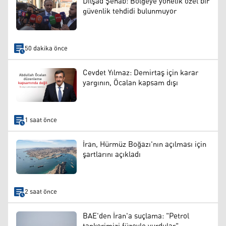
Dilşad Şehab: Bölgeye yönelik özel bir
güvenlik tehdidi bulunmuyor
50 dakika önce
Cevdet Yılmaz: Demirtaş için karar
yargının, Öcalan kapsam dışı
1 saat önce
İran, Hürmüz Boğazı'nın açılması için
şartlarını açıkladı
2 saat önce
BAE'den İran'a suçlama: "Petrol