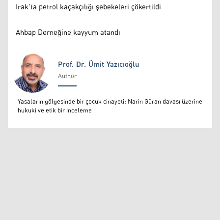
Irak'ta petrol kaçakçılığı şebekeleri çökertildi
Ahbap Derneğine kayyum atandı
Prof. Dr. Ümit Yazıcıoğlu
Author
Prof. Dr. Ümit Yazıcıoğlu
Yasaların gölgesinde bir çocuk cinayeti: Narin Güran davası üzerine
hukuki ve etik bir inceleme