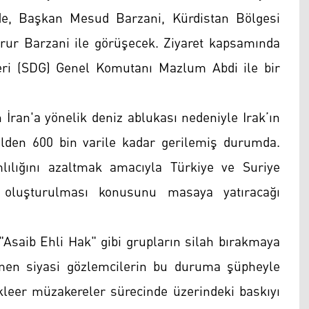
’de, Başkan Mesud Barzani, Kürdistan Bölgesi
ur Barzani ile görüşecek. Ziyaret kapsamında
eri (SDG) Genel Komutanı Mazlum Abdi ile bir
İran'a yönelik deniz ablukası nedeniyle Irak’ın
ilden 600 bin varile kadar gerilemiş durumda.
mlılığını azaltmak amacıyla Türkiye ve Suriye
ı oluşturulması konusunu masaya yatıracağı
"Asaib Ehli Hak" gibi grupların silah bırakmaya
ğmen siyasi gözlemcilerin bu duruma şüpheyle
ükleer müzakereler sürecinde üzerindeki baskıyı