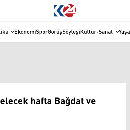
tika
Ekonomi
Spor
Görüş
Söyleşi
Kültür-Sanat
Yaş
elecek hafta Bağdat ve