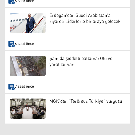
6 saat önce
Erdoğan'dan Suudi Arabistan'a
ziyaret: Liderlerle bir araya gelecek
6 saat önce
Şam’da şiddetli patlama: Ölü ve
yaralılar var
7 saat önce
MGK'dan "Terörsüz Türkiye" vurgusu