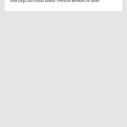
Orta Doğu’nun kutsal kasesi: Petrolün bereketi ve laneti