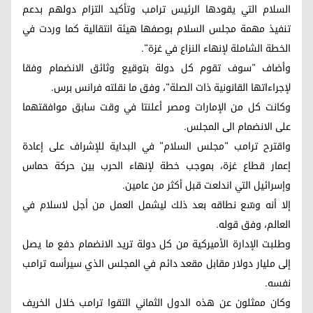
السلام التي يقودها الرئيس ترامب وتأكيد التزام دولهم بدعم
تنفيذ مهمة مجلس السلام بوصفها هيئة انتقالية كما وردت في
الخطة الشاملة لإنهاء النزاع في غزة".
وأضاف "سوف تقوم كل دولة بتوقيع وثائق الانضمام وفقا
لإجراءاتها القانونية ذات الصلة"، وفق ما نقلته فرانس برس.
وكانت كل من الإمارات ومصر أعلنتا في وقت سابق موافقتهما
على الانضمام الى المجلس.
واقترح ترامب "مجلس السلام" في البداية للإشراف على إعادة
إعمار قطاع غزة، بموجب خطة لإنهاء الحرب بين حركة حماس
وإسرائيل التي اندلعت قبل أكثر من عامين.
إلا أنه وسّع نطاقه بعد ذلك ليشمل العمل من أجل لاسلام في
العالم، وفق قوله.
وطلبت الإدارة الأميركية من كل دولة تريد الانضمام دفع ما يصل
إلى مليار دولار مقابل مقعد دائم في المجلس الذي سيرأسه ترامب
نفسه.
وكان ممثلون عن هذه الدول الثماني التقوا ترامب خلال الخريف