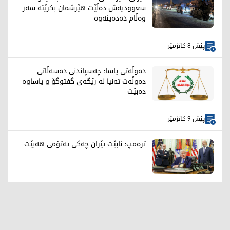
سعوودیەش دەڵێت هێرشمان بکرێتە سەر
وەڵام دەدەینەوە
پێش 8 کاتژمێر
دەوڵەتی یاسا: چەسپاندنی دەسەڵاتی
دەوڵەت تەنیا لە رێگەی گفتوگۆ و یاساوە
دەبێت
پێش 9 کاتژمێر
ترەمپ: نابێت ئێران چەکی ئەتۆمی هەبێت