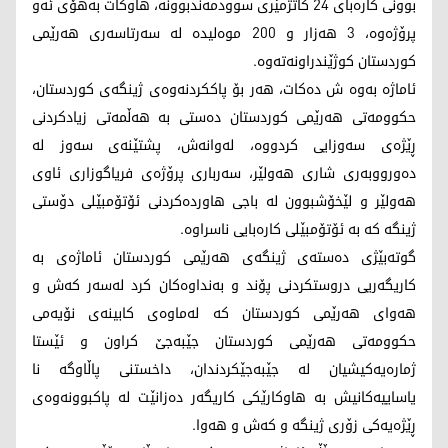
بوونی کارەبای 24 کاتژمێری سوودمەندبوونە، هاوکات بەهۆی ئەو
پرۆژەوە، 3 هەزار و 200 موەلیدە لە سەرتاسەری هەرێمی
کوردستان کوژێندراونەتەوە.
ئاماژە بەوە ش دەکات، هەر بۆ پاککردنەوەی ژینگەی کوردستان،
حکوومەتی هەرێمی کوردستان دەستی بە هەڵمەتی زیادکردنی
ڕێژەی سەوزایی کردووە، لەوانەش، پشتێنەی سەوز لە
دەورووبەری شاری هەولێر، سەرباری پرۆژەی فریاگوزاری ئاوی
هەولێر و لێخۆشبوون لە باجی هاوردەکردنی ئۆتۆمبێلی دۆستی
ژینگە کە بە ئۆتۆمبێلی کارەبایی ناسراوە.
گوتەبێژی دەستەی ژینگەی هەرێمی کوردستان ئاماژەی بە
کاریگەریی دروستکردنی پۆند و بەنداوەکان کرد لەسەر کەش و
هەوای هەرێمی کوردستان کە لەماوەی کابینەی نۆیەمی
حکوومەتی هەرێمی کوردستان جێبەجێ کراون و ئێستا
ژمارەیەکیشیان لە جێبەجێکردندان، داخستنی پاڵاوگە نا
یاساییەکانیش بە هاوکارێکی کاریگەر دەزانێت لە پاکبوونەوەی
ڕێژەیەکی زۆری ژینگە و کەش و هەوا.