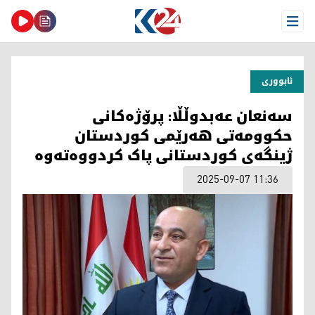
Open Menu
ئابووری
سەنعان عەبدوڵڵا: پرۆژەکانی
حکوومەتی هەرێمی کوردستان
ژینگەی کوردستانی پاک کردووەتەوە
2025-09-07 11:36