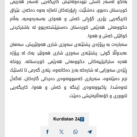
بەڵکو لەسەر ئاستی نێودەوڵەتیش کاریگەریی لەسەر هەرێمی
کوردستان دەبوو، دەشڵێت: ڕاپۆرتەکان ئاماژە بەوە دەکەن، عێراق
کاریگەریی زۆری گۆڕانی کەش و هەوای بەسەرەوەیە، بەڵام
حکوومەتی هەرێمی کوردستان دەستپێشخەربوو لە باشترکردنی
کوالێتی کەش و هەوا.
سەبارەت بە پرۆژەی پشتێنەی سەوزی شاری هەولێریش، سەنعان
عەبدوڵڵا گوتی: پشتێنەی سەوزی شاری هەولێر، یەک لە پرۆژە
هەرە ستراتیژییەکانی حکوومەتی هەرێمی کوردستانە، چونکە
ڕێژەی سەوزایی لە شارەکە بەرز دەکاتەوە، پلەی گەرمی تا ئاستێک
نزم دەبێتەوە، سەرباری کەمبوونەوەی دەردانی گازەکان، لەگەڵ
ئەوەشدا، پاکبوونەوەی ژینگە و کەش و هەوا، کاریگەریی
ئابووری و کۆمەڵایەتیشی دەبێت.
Kurdistan 24