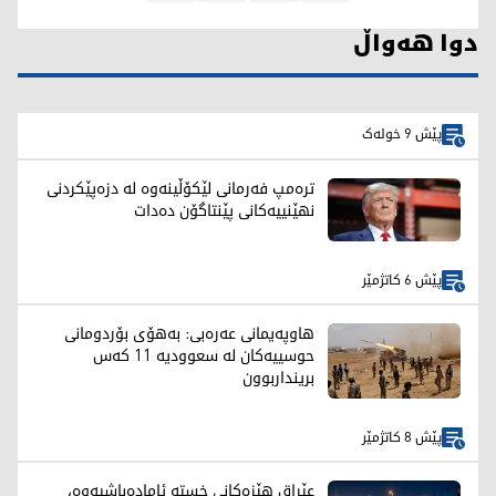
دوا هەواڵ
پێش 9 خولەک
ترەمپ فەرمانی لێکۆڵینەوە لە دزەپێکردنی
نهێنییەکانی پێنتاگۆن دەدات
پێش 6 کاتژمێر
هاوپەیمانی عەرەبی: بەهۆی بۆردومانی
حوسییەکان لە سعوودیە 11 کەس
برینداربوون
پێش 8 کاتژمێر
عێراق هێزەکانی خستە ئامادەباشیەوە،