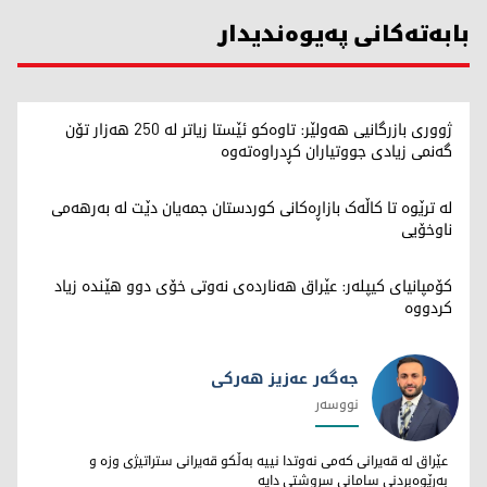
بابەتەکانی پەیوەندیدار
ژووری بازرگانیی هەولێر: تاوەکو ئێستا زیاتر لە 250 هەزار تۆن
گەنمی زیادی جووتیاران کڕدراوەتەوە
لە ترێوە تا کاڵەک بازاڕەکانی کوردستان جمەیان دێت لە بەرهەمی
ناوخۆیی
کۆمپانیای کیپلەر: عێراق هەناردەی نەوتی خۆی دوو هێندە زیاد
کردووە
جەگەر عەزیز هەرکی
نووسەر
جەگەر عەزیز هەرکی
عێراق لە قەیرانی کەمی نەوتدا نییە بەڵکو قەیرانی ستراتیژی وزە و
بەڕێوەبردنی سامانی سروشتی دایە