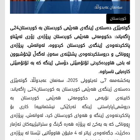
سەنعان عەبدوڵڵا:
کوردستان
گوتەبێژی دەستەی ژینگەی هەرێمی کوردستان بە کوردستان24ـی
ڕاگەیاند: حکوومەتی هەرێمی کوردستان پرۆژەی زۆری لەپێناو
پاککردنەوەی ژینگەی کوردستان کردووە، لەوانەش، پرۆژەی
ڕووناکی و دروستکردنەوەی پشتێنەی سەوز، لەگەڵ لێخۆشبوون
لە باجی هاوردەکردنی ئۆتۆمبێلی دۆستی ژینگە کە بە ئۆتۆمبێلی
کارەبایی ناسراوە.
یەکشەممە 7ـی ئەیلوولی 2025، سەنعان عەبدوڵڵا، گوتەبێژی
دەستەی ژینگەی هەرێمی کوردستان بە کوردستان24ـی ڕاگەیاند:
کابینەی نۆیەمی حکوومەتی هەرێمی کوردستان بە
دروشمی(پاراستنی ژینگە ئەرکێکی نیشتمانییە) کاری بۆ
پاککردنەوەی ژینگە و هەوای کوردستان کرد، لەوانەش، پرۆژەی
ڕووناکی کە بە یەکێ لە پرۆژە هەرە گرنگ و ستراتیژییەکان ئەژمار
دەکرێت، جگەلەوەی زیاتر لە 4 ملیۆن هاووڵاتیی ئێستا لە پرۆژەی