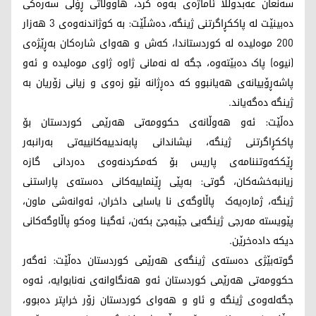
سەنعان عەبدوڵڵا ئاماژەی بەوە کرد، هاووڵاتی ڕۆڵی سەرەکی
دەبینێت لە پاککڕاگرتنی ژینگە، دەشڵێت: بە کوژاندنەوەی 3 هەزار
200 موەلیدە لە کوردستاندا، کەش و هەوای شارەکان بەڕێژەی
(نیوە) پاک دەبێتەوە، جگە لە نەمانی ژاوە ژاوی موەلیدە و ئەو
پاشەڕۆییانەی هەیانبوو کە دەڕژانە نێو زەوی و زیانی زۆریان بە
ژینگە دەگەیاند.
دەڵێت: ئەو هەوڵانەی حکوومەتی هەرێمی کوردستان بۆ
پاککڕاگرتنی ژینگە، نیشاندانی پابەندییەکانییەتی بەرانبەر
ڕێککەوتننامەی پاریس بۆ کەمکردنەوەی دەردانی گازە
زیانبەخشەکان، گوتی: بەپێی ڕێنماییەکانی دەستەی پاراستنی
ژینگە، ژمارەیەک پاڵاوگەی نا یاسایی داخران، ئەوانەشی ماون،
پێویستە مەرجی ژینگەیی جێبەجێ بکەن، ئەگینا وەکو پاڵاوگەکانی
دیکە دادەخرێن.
گوتەبێژی دەستەی ژینگەی هەرێمی کوردستان دەڵێت: ئەگەر
حکوومەتی هەرێمی کوردستان ئەو هەنگاوانەی نەنابوایە، ئەوە
جگەلەوەی ژینگە و ئاو و هەوای کوردستان زۆر خراپتر دەبوو،