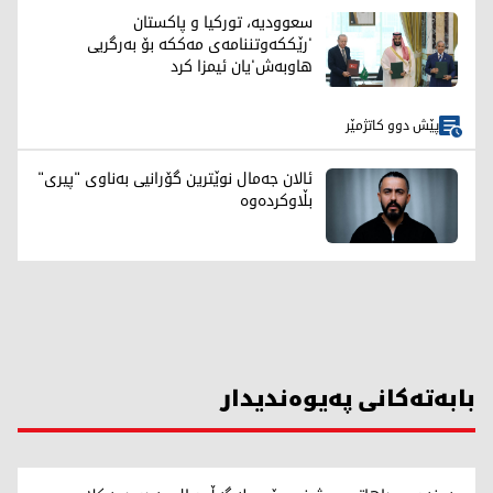
سعوودیە، تورکیا و پاکستان
'رێککەوتننامەی مەککە بۆ بەرگریی
هاوبەش'یان ئیمزا کرد
پێش دوو کاتژمێر
ئالان جەمال نوێترین گۆرانیی بەناوی "پیری"
بڵاوکردەوە
بابەتەکانی پەیوەندیدار