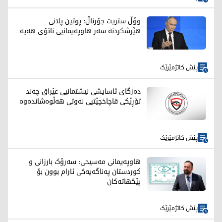
وۆڵ ستریت جۆرناڵ: پوتین پلانی
هێرشکردنە سەر هاوپەیمانیی ناتۆی هەیە
پێش کاتژمێرێک
دەزگای ئاسایشی نیشتمانیی عێراق چەند
تۆڕێکی قاچاخچێتیی نەوتی هەڵوەشاندەوە
پێش کاتژمێرێک
هاوپەیمانی مەسیحی: سەرۆک بارزانی و
کوردستان په‌ناگه‌یه‌كی ئارام بوون بۆ
پێکهاتەکان
پێش کاتژمێرێک