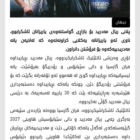
جیهان
پلانی ریال مەدرید بۆ بازاڕی گواستنەوەی یاریزانان ئاشکرابوو،
ناوی ئەو یاریزانانە یەکلایی کراونەتەوە کە لەلایەن یانە
مەدریدییەکەوە بۆ فرۆشتن دانراون.
تۆڕی وەرزشی ئاتلێتیک ئاشکرایکردووە، ریال مەدرید بڕیاریداوە
فران گارسیا و دانی سێبایۆس و رۆدریگۆ بفرۆشێت، یانە
ئیسپانییەکە بڕیاریداوە گوێ لە هەموو ئەو ئۆفەرانە بگرێت کە بۆ
فرۆشتنی رۆدریگۆ دێن، چونکە یانەکە بڕیاریداوە دەستبەرداری
هێرشبەرە بەڕازیلییەکە بێت کە 30 یارییە لەسەریەک بە درێسی
ریال مەدرید گۆڵی نەکردووە.
ئاتلێتیک ئاشکراشیکردووە، فران گارسیا بووەتە بژاردەی سێیەمی
بەرگری چەپی ریال مەدرید و دانی سێبایۆسیش هاوینی 2027
گرێبەستەکەی لەگەڵ یانەکە کۆتایی دێت و مەدریدییەکان بڕیاریان
داوە دەستبەرداری بن، لەکاتێکدا هاوینی رابردوو دێبایۆس