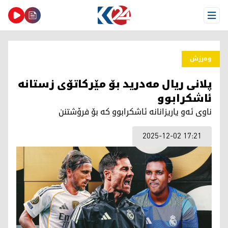
Open Menu
وەرزش
پلانی ریال مەدرید بۆ مێرکاتۆی زستانە
ئاشکرابوو
ناوی ئەو یاریزانانە ئاشکرابوو کە بۆ فرۆشتنن
2025-12-02 17:21