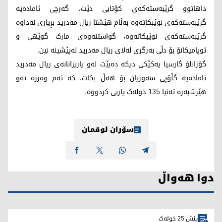
داهاتوو گرێبەستەکەی کۆتایی دێت، گەرچی ئامادەیە
گرێبەستەکەی نوێبکاتەوە بەڵام هێشتا ریال مەدرید بڕیاری نەداوە
گرێبەستەکەی نوێبکاتەوە، گواستنەوەی مارک گوێهی و
ئوپامیکانۆ بۆ دڵی بەرگری لەلای ریال مەدرید لەپێشینە نین.
گۆزانلۆ گارسیا یەکێکی دیکە دەبێت لەو یاریزانانەی ریال مەدرید
ئامادەیە گڵۆپی سەوزیان بۆ هەڵ بکات، کە ئەم وەرزە ئەو
هێرشبەرە تەنیا 135 خولەک یاریی کردووە.
سۆران لوقمان
دوا هەواڵ
پێش 25 خولەک