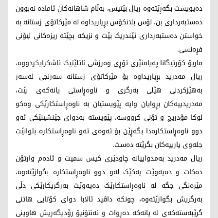
دەیویست بگەڕێتەوە ریال بێتیس، بەڵام شاهانەکان ئامادە نەبوون
دەستبەرداری بن، لۆس بلانکۆس بڕیاریداوە لە مێرکاتۆی زستانە بە
خواستن دەستبەرداری ئێندریک بێت و نزیکە بچێتە ریزەکانی لیۆنی
فڕەنسی.
ماریۆ کۆرتیگانا پەیامنێری تۆڕی وەرزشی ئاتلێتیک ئاشکرایکردووە،
ریال مەدرید بڕیاریداوە بۆ مێرکاتۆی زستانە سەرنجی لەسەر
بەهێزکردنی هێلی بەرگری و ناوەڕاستی یانەکەی بێت،
مەدریدییەکان بڕوایان وایە پێویستیان بە ناوەڕاستکارێکی وەکو
لوکا مۆدریچ و تۆنی کرووسە، پێویستە بەدوای جێنشینێکی ئەو
دوو ناوەڕاستکارەدا بگەڕێن بۆ ئەوەی ئەو ناوەڕاستکارە بتوانێت
جلەوی یارییەکان بگرێتە دەست.
ریال مەدرید بەمدواییانە چاودێری کیس سمیت و ئادەم وارتۆن
دەکات و دەیەوێت یەکێک لەو دوو ناوەڕاستکارە بگوازێتەوە،
مێرەنگی جگە لە ناوەڕاستکارێک دەیەوێت بەرگریکارێکی دڵی
بەرگریش بگوازێتەوە، چونکە داڤید ئالابا دوای کۆتایی هاتنی
گرێبەستەکەی لە یانەکە دەڕوات و ئەنتۆنیۆ رۆدیگەریش هاوینی