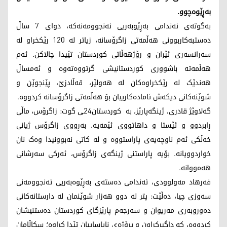
بەڕێوەچوو.
بەگوتەی ئەندامی بەڕێوبەریی ئەنجوومەنەکە، دوای 7 ساڵ
دەستبەکاربوونی هەڵمەتی زاگرۆسانە، زیاتر لە 120 رێکخراو لە
سەرانسەری ئێران و رۆژهەڵاتی کوردستان تێیدا چالاکن. ئەم
هەڵمەتە باشووری کوردستانیشی گرتووەتەوە و ئەمساڵ
هەندێک لە رێکخراوەکان لە هەولێر، قەڵادزێ، پێنجوێن و
شوێنەکانی دیکەش ئامادەکارییان بۆ هەڵمەتی زاگرۆسانە کردووە.
گەلاوێژ قادری، ژینگەپارێز، بە کوردستان24ـی گوت: زاگرۆس، ماڵی
ڕابردوو و ئێستا و داهاتووی ئێمەیە. بەڕووی زاگرۆس ژیانی
خەڵکی ئەم ناوچەیەی پاراستووە و لە کاتی نەبوونیدا وەک نان
خواردوویانە. بۆیە پاراستنی ژینگەی زاگرۆس، ئەرکی سەرشانی
هەمووانە.
فەرهاد مەولوودی، ئەندامی دەستەی بەڕێوەبەریی ئەنجوومەنی
سەوزی چیا، دەڵێت: پتر لە دوو هەزار شوێنمان لە دارستانەکانی
دەوروبەری مەریوان و سەرجەم پارێزگای کوردستان دەستنیشان
کردووە، کە داگیرکراون و پرۆژەی نایاساییان تێدا کراوە؛ سکاڵامان