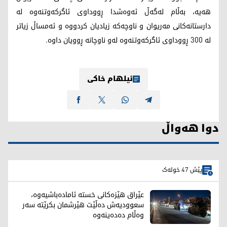
هەیە، بەڵام لەگەڵ ئەوەشدا ڕووداوی ئاگرکەوتنەوە لە
دارستانەکانی مەریوان و ناوچەکە زیادیان کردووە و ئەمساڵ زیاتر
لە 300 ڕووداوی ئاگرکەوتنەوە لەو ناوچانە ڕوویان داوە.
ئیلهام خاکی
دوا هەواڵ
پێش 47 خولەک
عێراق هێزەکانی خستە ئامادەباشیەوە،
سعوودیەش دەڵێت هێرشمان بکرێتە سەر
وەڵام دەدەینەوە