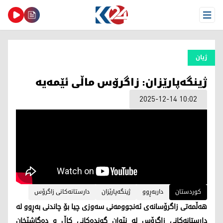
Open Menu
ژیان
ژینگەپارێزان: زاگرۆس ماڵی ئێمەیە
2025-12-14 10:02
کوردستان
داربەڕوو
ژینگەپارێزان
دارستانەکانی زاگرۆس
هەڵمەتی زاگرۆسانەی ئەنجوومەنی سەوزی چیا بۆ چاندنی بەڕوو لە
دارستانەکانی زاگرۆس لە نێوان گوندەکانی کاڵ و دەگاشێخان