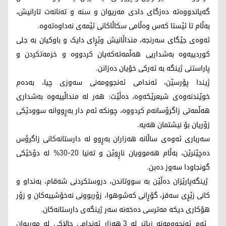
گەیاندووەتە دەزگای دادی مەریوان و سنە و تەنانەت تارانیش،
بەڵام تا ئێستا کەس وەڵامی سکاڵاکانی ئێمەی نەداوەتەوە.
ئەوەی جێگای سەرنجە، منداڵانیش وێڕای دایک و باوکیان بە جلی
کوردییەوە بەشداریی هەڵمەتەکەیان کردووە و خزمەتکردن و
پاراستنی ژینگە بە ئەرکی خۆیان دەزانن.
ژیندا پۆرسێن، ئەندامی ئەنجوومەنی سەوزی چیا، بەدەم
خوێندنەوەی شیعرێکەوە، دەڵێت: هەر لە منداڵییەوە بەشداری
هەڵمەتی زاگرۆسانەم کردووە، چونکە ئەم دار بەڕووانە سوودێکی
زۆریان بۆ نیشتمان هەیە.
سەرباری ئەوەی ساڵانە هەزاران بەڕوو لە دارستانەکانی زاگرۆس
دەچێنرێن، بەڵام هەموویان ناڕوێن و تەنیا 20-30% لە دۆخێکی
گونجاودا سەوز دەبن.
ژینگەپارێزان دەڵێن بە سووتاندن، دروستکردنی شەقام، بەنداو و
کانی زێڕی سەقز، گۆڕانی کەشوهوا، زۆربوونی نەخۆشییەکان و زۆر
هۆکاری دیکە مەترسی دەخەنە سەر ژینگەی دارستانەکان.
ئەم ئەنجوومەنە زیاتر لە 3 هەزار ئەندامی چالاکی لە مەریوان