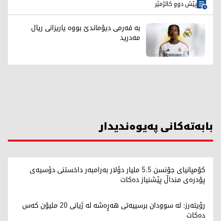
پێش دوو کاتژمێر
بە فەرمی دیۆماندێ بووە یاریزانی ریال
مەدرید
بابەتەکانی پەیوەندیدار
کۆمپانیای جۆنسن 5.5 ملیار دۆلار بەرامبەر داخستنی دۆسیەی
پۆدرەی منداڵ پێشنیاز دەکات
رۆیتەرز: لە سوودان برسییەتی هەڕەشە لە ژیانی 20 ملیۆن کەس
دەکات