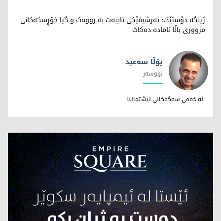
ژینگە دۆستێک: ئەرشیفێکی تایبەت بە رووەک و گیا خۆڕسکەکانی
مزووری باڵا ئامادە دەکات
پۆڵا سه‌عید
نووسەر
پۆڵا سه‌عید
له خه‌می سه‌گه‌کانی نیشتماندا