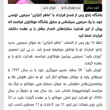
کوردستان
تیم فوتبال زاخو
لوران بانید
باشگاه زاخو پس از فسخ قرارداد با "ماهر کنزاری" سرمربی تونسی
خود، با یک سرمربی سرشناس و سابق باشگاه موناکوی فرانسه که
پیش از این هدایت ستاره‌های نامدار جهان را بر عهده داشته،
قرارداد امضا کرد.
تنها ۱۶ روز پس از انتصاب "ماهر کنزاری" به عنوان سرمربی جدید
زاخو، قرارداد او با توافق دوطرفه فسخ شد. در پی این تصمیم،
"لوران بانید" سرمربی پیشین موناکوی فرانسه، هدایت زاخو را بر
عهده گرفت.
"لوران بانید" ۵۸ ساله، مسیر مربیگری خود را در سال ۱۹۹۷ با
تیم‌های پایه و جوانان موناکو آغاز کرد. او به دلیل هوش بالا و
برنامه‌ریزی‌های دقیقش، به عنوان دستیار مربی موناکو در لیگ یک
فرانسه (لوشامپیونه) انتخاب شد. یک سال بعد و دقیقاً در سال
۲۰۰۶، او هدایت تیم اصلی موناکو را بر عهده گرفت؛ بانید در ۳۲
بازی روی نیمکت این تیم، ۱۳ برد، ۸ باخت و ۱۱ مساوی کسب کرد