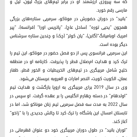
که سه پیروزی ارزشمند او در برابر تیم‌های بزرگ لیون، لیل و
مارسی رقم خورد.
"بانید" در دوران حضورش در موناکو، سرمربی ستاره‌های بزرگی
همچون "یحیی توره" (ساحل عاج)، "پاتریس اورا" (فرانسه)، "پیر
امریک اوبامیانگ"(گابن)، "یان کولر" (چک) و چندین ستاره سرشناس
دیگر بوده است.
این سرمربی فرانسوی پس از دو فصل حضور در موناکو، این تیم را
ترک کرد و هدایت ام‌صلال قطر را پذیرفت. کارنامه او در منطقه
خلیج شامل مربیگری در تیم‌های الخریطیات و الخور قطر، ظفار
عمان، الکویت کویت، النصر امارات و العروبه عربستان می‌شود.
وی در سال ۲۰۱۹ برای مربیگری به اروپا بازگشت و هدایت تیم
"اولدهام" در دسته چهارم انگلیس را بر عهده گرفت. او سپس در
سال ۲۰۲۲ به مدت سه فصل سرمربی تیم زنان موناکو شد، اما در
تابستان امسال این باشگاه را ترک کرد تا چالش جدیدی را با "زاخو"
آغاز کند.
"لوران بانید" در طول دوران مربیگری خود دو عنوان قهرمانی در