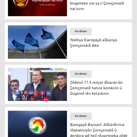
bingeheke me ya li Çemçemalê
hat kirin
Wezareta Pêşmerge
Kurdistan
Yekîtiya Ewropayê alîkariya
Çemçemalê dike
Yekîtiya Ewropayê alîkariya Çemçemalê dike
Kurdistan
Zêdetirî 11.5 milyar dînaran bo
Çemçemalê hatine komkirin û
Duşemê tên belavkirin
Zêdetirî 11.5 milyar dînaran bo Çemçemalê hatine komki
Kurdistan
Baregayê Barzanî: Alîkarîkirina
lêqewimiyên Çemçemalê û
derdora wê hejî rêzgirtineka zêde