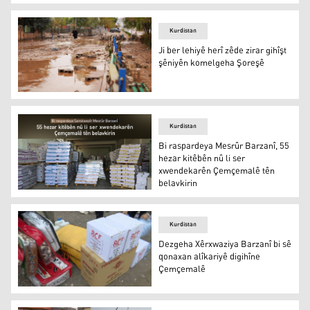
Dana Gas û Crescent Petroleum du milyon dolaran pêşkê
Kurdistan
Ji ber lehiyê herî zêde zirar gihîşt
şêniyên komelgeha Şoreşê
Ji ber lehiyê herî zêde zirar gihîşt şêniyên komelgeha Ş
Kurdistan
Bi raspardeya Mesrûr Barzanî, 55
hezar kitêbên nû li ser
xwendekarên Çemçemalê tên
belavkirin
Bi raspardeya Mesrûr Barzanî, 55 hezar kitêbên nû li s
Kurdistan
Dezgeha Xêrxwaziya Barzanî bi sê
qonaxan alîkariyê digihîne
Çemçemalê
Dezgeha Xêrxwaziya Barzanî bi sê qonaxan alîkariyê di