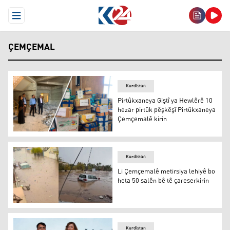
Open Menu
ÇEMÇEMAL
Kurdistan
Pirtûkxaneya Giştî ya Hewlêrê 10
hezar pirtûk pêşkêşî Pirtûkxaneya
Çemçemalê kirin
Pirtûkxaneya Giştî ya Hewlêrê 10 hezar pirtûk pêşkêşî 
Kurdistan
Li Çemçemalê metirsiya lehiyê bo
heta 50 salên bê tê çareserkirin
Wêneyê lehiya par a Çemçemalê / Erşîvê K24ê
Kurdistan