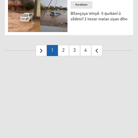
Kurdistan
Bîlançoya lehiyê: 5 qurbanî û
zêdetirî 2 hezar malan ziyan dîtin
Bîlançoya lehiyê: 5 qurbanî û zêdetirî 2 hezar malan ziya
1
2
3
4