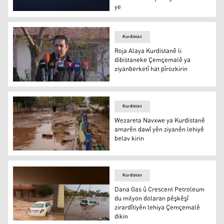
ye
Baregayê Barzanî
Kurdistan
Roja Alaya Kurdistanê li
dibistaneke Çemçemalê ya
ziyanberketî hat pîrozkirin
Roja Alaya Kurdistanê li dibistaneke Çemçemalê ya ziyanb
Kurdistan
Wezareta Navxwe ya Kurdistanê
amarên dawî yên ziyanên lehiyê
belav kirin
Wezareta Navxwe ya Kurdistanê amarên dawî yên ziyanên
Kurdistan
Dana Gas û Crescent Petroleum
du milyon dolaran pêşkêşî
zirardîtiyên lehiya Çemçemalê
dikin