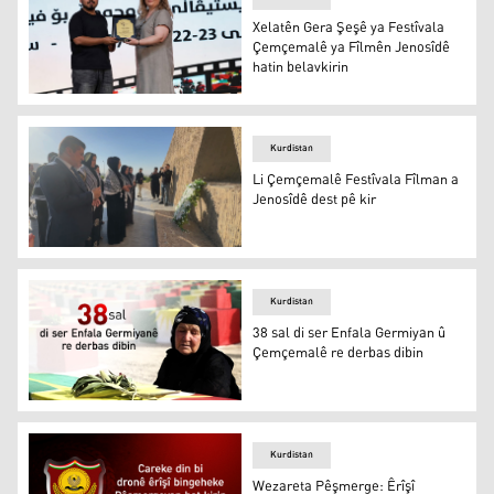
Xelatên Gera Şeşê ya Festîvala
Çemçemalê ya Fîlmên Jenosîdê
hatin belavkirin
Xelatên Gera Şeşê ya Festîvala Çemçemalê ya Fîlmên Jen
Kurdistan
Li Çemçemalê Festîvala Fîlman a
Jenosîdê dest pê kir
Li Çemçemalê Festîvala Fîlman a Jenosîdê dest pê kir
Kurdistan
38 sal di ser Enfala Germiyan û
Çemçemalê re derbas dibin
38 sal di ser Enfala Germiyan û Çemçemalê re derbas di
Kurdistan
Wezareta Pêşmerge: Êrîşî