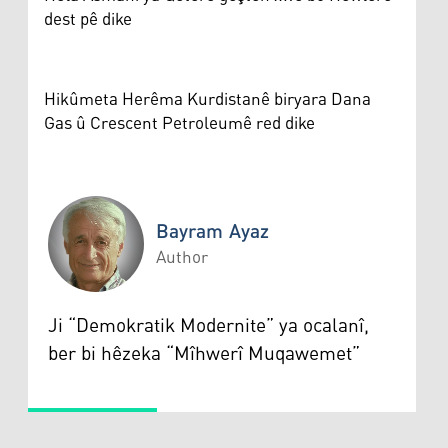
dest pê dike
Hikûmeta Herêma Kurdistanê biryara Dana
Gas û Crescent Petroleumê red dike
Bayram Ayaz
Author
Bayram Ayaz
Ji “Demokratik Modernite” ya ocalanî,
ber bi hêzeka “Mîhwerî Muqawemet”