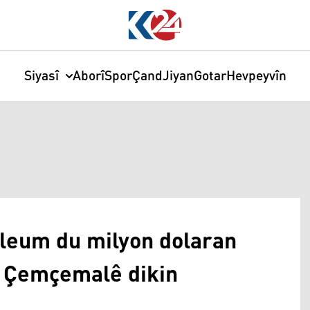
Siyasî
Aborî
Spor
Çand
Jiyan
Gotar
Hevpeyvîn
oleum du milyon dolaran
ya Çemçemalê dikin