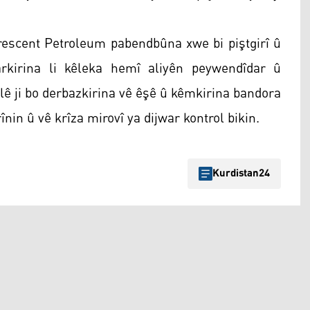
escent Petroleum pabendbûna xwe bi piştgirî û
karkirina li kêleka hemî aliyên peywendîdar û
ê ji bo derbazkirina vê êşê û kêmkirina bandora
înin û vê krîza mirovî ya dijwar kontrol bikin.
Kurdistan24