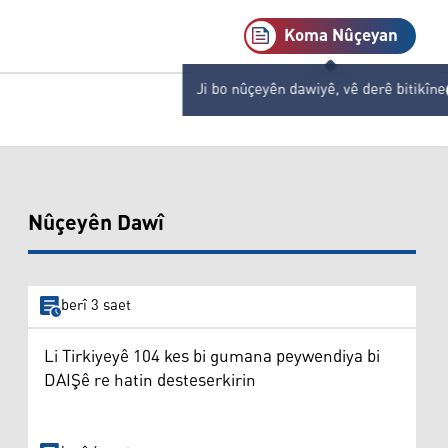
Koma Nûçeyan
Ji bo nûçeyên dawiyê, vê derê bitikîne
Nûçeyên Dawî
berî 3 saet
Li Tirkiyeyê 104 kes bi gumana peywendiya bi
DAIŞê re hatin desteserkirin