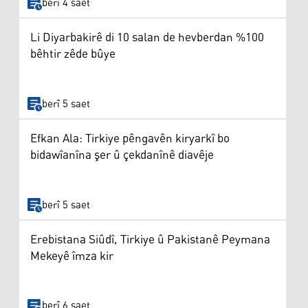
berî 4 saet
Li Diyarbakirê di 10 salan de hevberdan %100
bêhtir zêde bûye
berî 5 saet
Efkan Ala: Tirkiye pêngavên kiryarkî bo
bidawîanîna şer û çekdanînê diavêje
berî 5 saet
Erebistana Siûdî, Tirkiye û Pakistanê Peymana
Mekeyê îmza kir
berî 6 saet