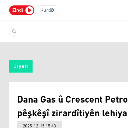
Zindî
Kurdî
Jiyan
Dana Gas û Crescent Petr
pêşkêşî zirardîtiyên lehi
2025-12-15 15:43