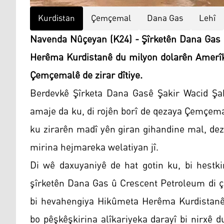
Kurdistan
Çemçemal
Dana Gas
Lehî
Navenda Nûçeyan (K24) - Şîrketên Dana Gas 
Herêma Kurdistanê du milyon dolarên Amerîka
Çemçemalê de zirar dîtiye.
Berdevkê Şîrketa Dana Gasê Şakir Wacid Şak
amaje da ku, di rojên borî de qezaya Çemçema
ku zirarên madî yên giran gihandine mal, de
mirina hejmareka welatiyan jî.
Di wê daxuyaniyê de hat gotin ku, bi hestki
şîrketên Dana Gas û Crescent Petroleum di 
bi hevahengiya Hikûmeta Herêma Kurdistanê 
bo pêşkêşkirina alîkariyeka darayî bi nirxê 