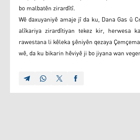
bo malbatên zirardîtî.
Wê daxuyaniyê amaje jî da ku, Dana Gas û Cr
alîkariya zirardîtiyan tekez kir, herwesa 
rawestana li kêleka şêniyên qezaya Çemçemal
wê, da ku bikarin hêviyê ji bo jiyana wan veger