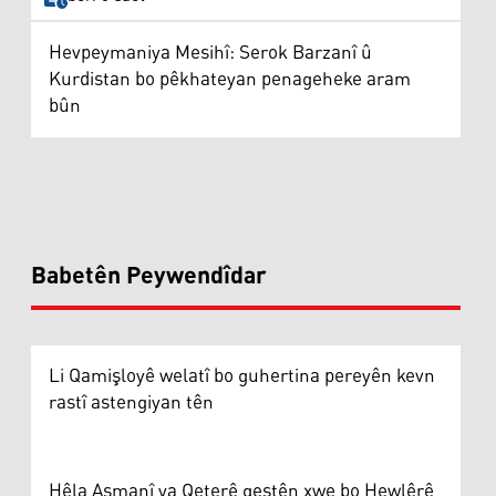
Hevpeymaniya Mesihî: Serok Barzanî û
Kurdistan bo pêkhateyan penageheke aram
bûn
Babetên Peywendîdar
Li Qamişloyê welatî bo guhertina pereyên kevn
rastî astengiyan tên
Hêla Asmanî ya Qeterê geştên xwe bo Hewlêrê