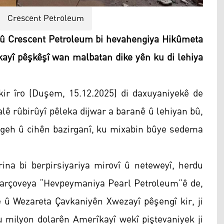
Crescent Petroleum
û Crescent Petroleum bi hevahengiya Hikûmeta
yî pêşkêşî wan malbatan dike yên ku di lehiya
ir îro (Duşem, 15.12.2025) di daxuyaniyekê de
lê rûbirûyî pêleka dijwar a baranê û lehiyan bû,
zgeh û cihên bazirganî, ku mixabin bûye sedema
rina bi berpirsiyariya mirovî û neteweyî, herdu
çarçoveya “Hevpeymaniya Pearl Petroleum”ê de,
û Wezareta Çavkaniyên Xwezayî pêşengî kir, ji
du milyon dolarên Amerîkayî wekî piştevaniyek ji