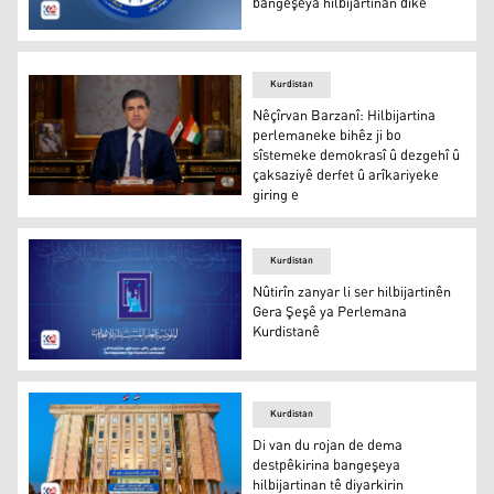
bangeşeya hilbijartinan dike
Desteya Serbixwe ya Mafên Mirovan
Kurdistan
Nêçîrvan Barzanî: Hilbijartina
perlemaneke bihêz ji bo
sîstemeke demokrasî û dezgehî û
çaksaziyê derfet û arîkariyeke
giring e
Nêçîrvan Barzanî
Kurdistan
Nûtirîn zanyar li ser hilbijartinên
Gera Şeşê ya Perlemana
Kurdistanê
Komisyona Bilind a Serbixwe ya Hilbijartinan
Kurdistan
Di van du rojan de dema
destpêkirina bangeşeya
hilbijartinan tê diyarkirin