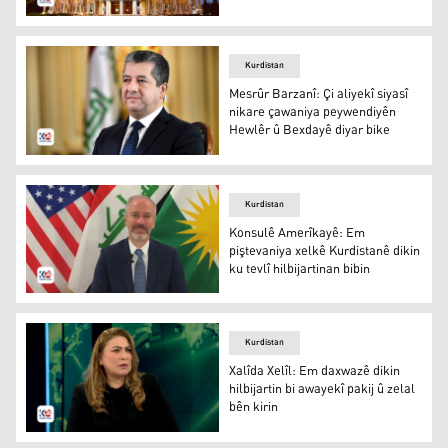
Perlemana Kurdistanê / Wêmne: Îslam Hîro - K24
Kurdistan
Mesrûr Barzanî: Çi aliyekî siyasî
nikare çawaniya peywendiyên
Hewlêr û Bexdayê diyar bike
Mesrûr Barzanî
Kurdistan
Konsulê Amerîkayê: Em
piştevaniya xelkê Kurdistanê dikin
ku tevlî hilbijartinan bibin
Konsulê Giştî yê Amerîkayê li Herêma Kurdistanê
Kurdistan
Xalîda Xelîl: Em daxwazê dikin
hilbijartin bi awayekî pakij û zelal
bên kirin
Xalîda Xelîl