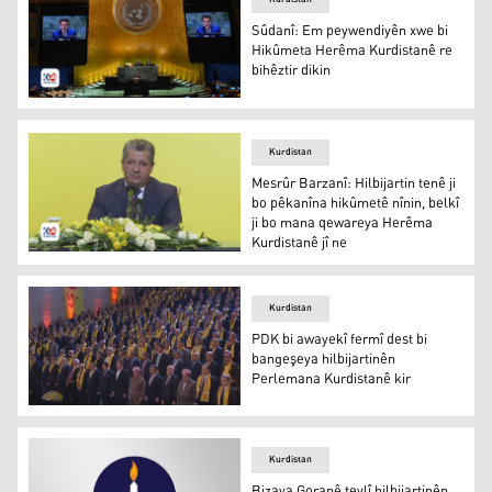
Sûdanî: Em peywendiyên xwe bi
Hikûmeta Herêma Kurdistanê re
bihêztir dikin
Mihemed Şiya Sûdanî
Kurdistan
Mesrûr Barzanî: Hilbijartin tenê ji
bo pêkanîna hikûmetê nînin, belkî
ji bo mana qewareya Herêma
Kurdistanê jî ne
Mesrûr Barzanî
Kurdistan
PDK bi awayekî fermî dest bi
bangeşeya hilbijartinên
Perlemana Kurdistanê kir
PDK bi awayekî fermî dest bi bangeşeya hilbijartinên Pe
Kurdistan
Bizava Goranê tevlî hilbijartinên