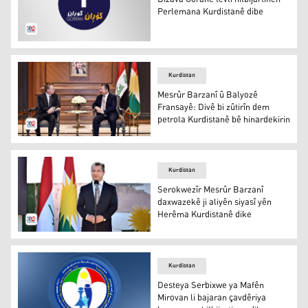
Perlemana Kurdistanê dibe
Logoya Bizava Goranê
Kurdistan
Mesrûr Barzanî û Balyozê
Fransayê: Divê bi zûtirîn dem
petrola Kurdistanê bê hinardekirin
Mesrûr Barzanî û Patrick Durel
Kurdistan
Serokwezîr Mesrûr Barzanî
daxwazekê ji aliyên siyasî yên
Herêma Kurdistanê dike
Mesrûr Barzanî
Kurdistan
Desteya Serbixwe ya Mafên
Mirovan li bajaran çavdêriya