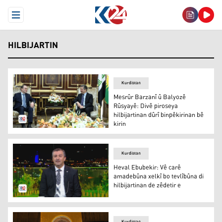
Open Menu
HILBIJARTIN
Kurdistan
Mesrûr Barzanî û Balyozê
Rûsyayê: Divê piroseya
hilbijartinan dûrî binpêkirinan bê
kirin
Mesrûr Barzanî û Elbrus Kutrashev
Kurdistan
Heval Ebubekir: Vê carê
amadebûna xelkî bo tevlîbûna di
hilbijartinan de zêdetir e
Heval Ebubekir
Kurdistan