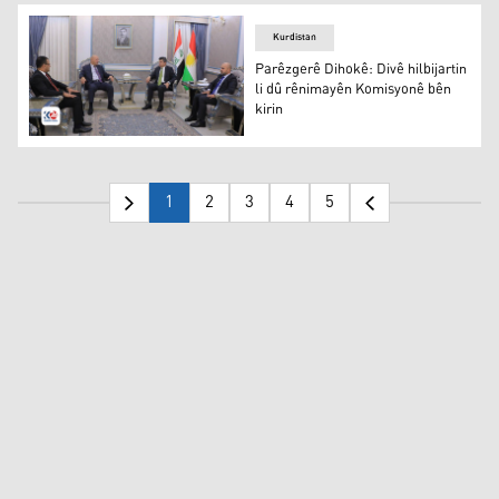
Kurdistan
Parêzgerê Dihokê: Divê hilbijartin
li dû rênimayên Komisyonê bên
kirin
Parêzgerê Dihokê: Divê hilbijartin li dû rênimayên Komi
1
2
3
4
5