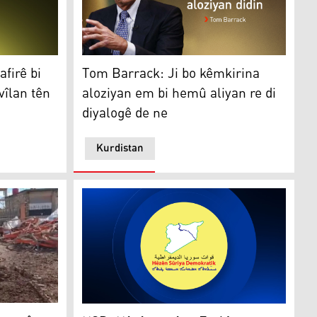
rê
ê bi armanca koçberkirina sivîlan tên kirin
Tom Barrack: Ji bo kêmkirina aloziyan em bi 
afirê bi
Tom Barrack: Ji bo kêmkirina
vîlan tên
aloziyan em bi hemû aliyan re di
diyalogê de ne
Kurdistan
an û postexane bûn armanca êrîşan
HSD: Hêzên artêşa Erebî ya Sûriyeyê Dêr Haf