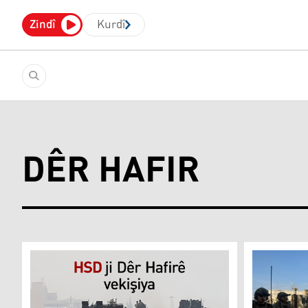
Zindî
Kurdî
DÊR HAFIR