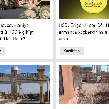
vpeymaniya Navdewletî û HSD’ê gihîşt Meskenê û Dêr Hafi
HSD: Êrişên li ser Dêr Hafir
Hevpeymaniya
HSD: Êrişên li ser Dêr H
î û HSD’ê gihîşt
armanca koçberkirina si
û Dêr Hafirê
kirin
n
Kurdistan
kevin
Hikûmeta Demkî' kargeha şekir a Dêr Hafirê topbaran kirin
HSD: Li Dêr Hafirê firna n