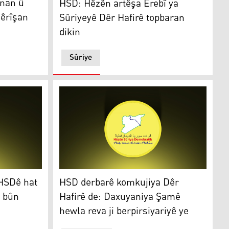
 nan û
HSD: Hêzên artêşa Erebî ya
êrîşan
Sûriyeyê Dêr Hafirê topbaran
dikin
Sûriye
ê hat kuştin û 4 zarok birîndar bûn
HSD derbarê komkujiya Dêr Hafirê de: Daxuya
 HSDê hat
HSD derbarê komkujiya Dêr
r bûn
Hafirê de: Daxuyaniya Şamê
hewla reva ji berpirsiyariyê ye