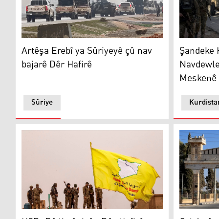
Şandeke He
Artêşa Erebî ya Sûriyeyê çû nav bajarê Dêr Hafirê
Şandeke 
Artêşa Erebî ya Sûriyeyê çû nav
Navdewlet
bajarê Dêr Hafirê
Meskenê 
Sûriye
Kurdista
HSD: Rê li şêniyên Dêr Hafirê nehatiye girtin ku derbi
Çekdarên '