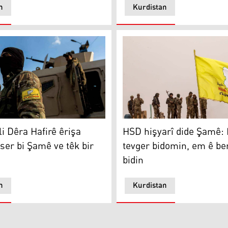
n
Kurdistan
Dêra Hafirê êrişa çekdarên ser bi Şamê ve têk bir
HSD hişyarî dide Şamê: Heke
e şehîd bûn
i Dêra Hafirê êrişa
HSD hişyarî dide Şamê: 
ser bi Şamê ve têk bir
tevger bidomin, em ê be
bidin
n
Kurdistan