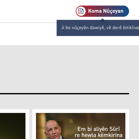
Koma Nûçeyan
Ji bo nûçeyên dawiyê, vê derê bitikîne