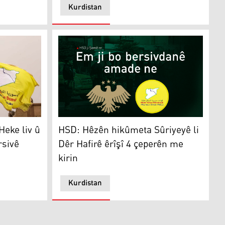
Kurdistan
 liv û tevger bidomin, em ê bersivê bidin
HSD: Hêzên hikûmeta Sûriyeyê li Dêr Hafirê 
Heke liv û
HSD: Hêzên hikûmeta Sûriyeyê li
rsivê
Dêr Hafirê êrîşî 4 çeperên me
kirin
Kurdistan