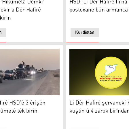
 'Hikûmeta Demkî'
HSD: Li Dêr Hafirê firna
ekir a Dêr Hafirê
postexane bûn armanca 
kirin
n
Kurdistan
irê HSD'ê 3 êrîşên hêzên hikûmetê têk birin
elav dike
Li Dêr Hafirê şervanekî HSD
firê HSD'ê 3 êrîşên
Li Dêr Hafirê şervanekî
ûmetê têk birin
kuştin û 4 zarok birînda