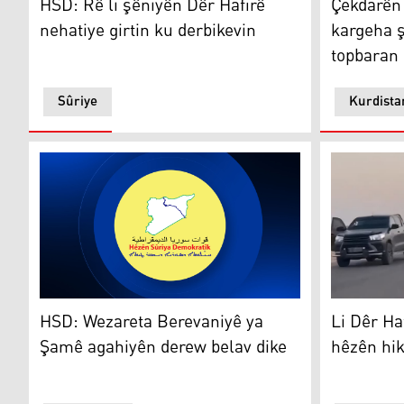
HSD: Rê li şêniyên Dêr Hafirê
Çekdarên
nehatiye girtin ku derbikevin
kargeha ş
topbaran 
Sûriye
Kurdista
Li Dêr Haf
HSD: Wezareta Berevaniyê ya Şamê agahiyên derew b
Li Dêr Ha
HSD: Wezareta Berevaniyê ya
hêzên hik
Şamê agahiyên derew belav dike