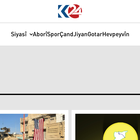
Siyasî
Aborî
Spor
Çand
Jiyan
Gotar
Hevpeyvîn