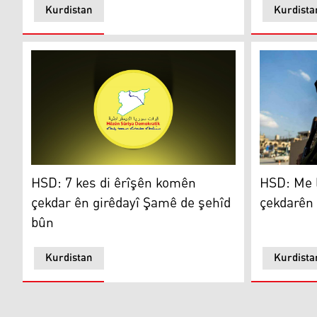
Kurdistan
Kurdista
HSD: Me li 
HSD: 7 kes di êrîşên komên çekdar ên girêdayî Şamê d
HSD: Me l
HSD: 7 kes di êrîşên komên
çekdarên 
çekdar ên girêdayî Şamê de şehîd
bûn
Kurdistan
Kurdista