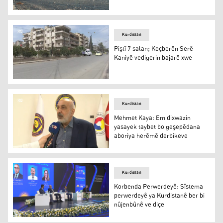
Hikûmeta Herêmê 3 milyar dînar ji bo taxên Zaxoyê xerç
Kurdistan
Piştî 7 salan; Koçberên Serê
Kaniyê vedigerin bajarê xwe
Piştî 7 salan; Koçberên Serê Kaniyê vedigerin bajarê xwe
Kurdistan
Mehmet Kaya: Em dixwazin
yasayek taybet bo geşepêdana
aboriya herêmê derbikeve
Mehmet Kaya: Em dixwazin yasayek taybet bo geşepêda
Kurdistan
Korbenda Perwerdeyê: Sîstema
perwerdeyê ya Kurdistanê ber bi
nûjenbûnê ve diçe
Korbenda Perwerdeyê: Sîstema perwerdeyê ya Kurdistan