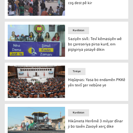
coş dest pê kir
Li Qamişlo "Festîvala Havînê" bi coş dest pê kir
Kurdistan
Saziyên sivîl: Tevî kêmasiyên wê
bo çareseriya pirsa kurd, em
piştgiriya yasayê dikin
Saziyên sivîl: Tevî kêmasiyên wê bo çareseriya pirsa kurd
Tirkiye
Hiqûqnas: Yasa bo endamên PKKê
yên tevlî şer nebûne ye
Hiqûqnas: Yasa bo endamên PKKê yên tevlî şer nebûne 
Kurdistan
Hikûmeta Herêmê 3 milyar dînar
ji bo taxên Zaxoyê xerç dike