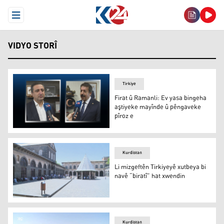
Open Menu
VIDYO STORÎ
Tirkiye
Firat û Ramanli: Ev yasa bingeha
aştiyeke mayînde û pêngaveke
pîroz e
Firat û Ramanli: Ev yasa bingeha aştiyeke mayînde û pê
Kurdistan
Li mizgeftên Tirkiyeyê xutbeya bi
navê “biratî” hat xwendin
Li mizgeftên Tirkiyeyê xutbeya bi navê “biratî” hat xwend
Kurdistan