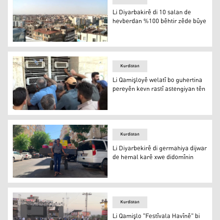
Li Diyarbakirê di 10 salan de
hevberdan %100 bêhtir zêde bûye
Diyarbekir
Kurdistan
Li Qamişloyê welatî bo guhertina
pereyên kevn rastî astengiyan tên
Li Qamişloyê welatî bo guhertina pereyên kevn rastî ast
Kurdistan
Li Diyarbekirê di germahiya dijwar
de hemal karê xwe didomînin
Li Diyarbekirê di germahiya dijwar de hemal karê xwe d
Kurdistan
Li Qamişlo "Festîvala Havînê" bi