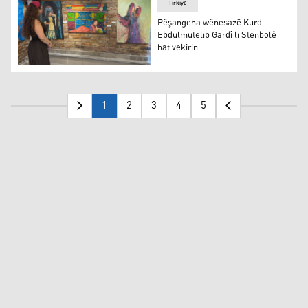
Tirkiye
Pêşangeha wênesazê Kurd
Ebdulmutelib Gardî li Stenbolê
hat vekirin
Pêşangeha wênesazê Kurd Ebdulmutelib Gardî li Stenbol
1
2
3
4
5