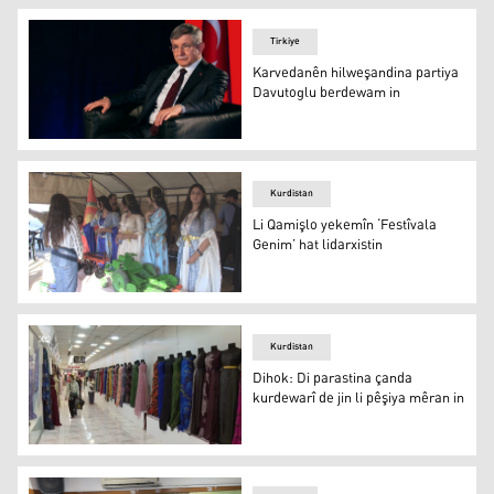
Tirkiye
Karvedanên hilweşandina partiya
Davutoglu berdewam in
Ahmet Davutoglu
Kurdistan
Li Qamişlo yekemîn ‘Festîvala
Genim’ hat lidarxistin
Li Qamişlo yekemîn ‘Festîvala Genim’ hat lidarxistin
Kurdistan
Dihok: Di parastina çanda
kurdewarî de jin li pêşiya mêran in
Dihok: Di parastina çanda kurdewarî de jin li pêşiya mêr