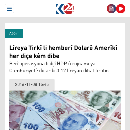
Open Menu
Aborî
Lîreya Tirkî li hemberî Dolarê Amerîkî
her diçe kêm dibe
Berî operasyona li dijî HDP û rojnameya
Cumhuriyetê dolar bi 3.12 lîreyan dihat firotin.
2016-11-08 15:45