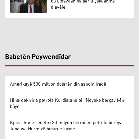
bo bidawîanîna şer û çekdanînê
diavêje
Babetên Peywendîdar
Amerîkayê 500 milyon dolarên din şandin Iraqê
Hinardekirina petrola Kurdistanê bi rêjeyeke berçav kêm
bûye
Kpler: Iraqê zêdetirî 30 milyon bermîlên petrolê bi rêya
Tengava Hurmizê hinarde kirine