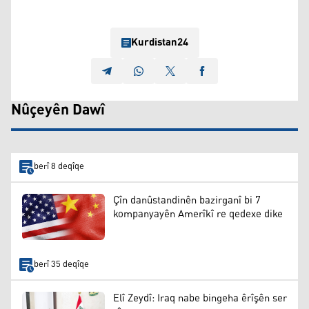
Kurdistan24
Nûçeyên Dawî
berî 8 deqîqe
Çîn danûstandinên bazirganî bi 7
kompanyayên Amerîkî re qedexe dike
berî 35 deqîqe
Elî Zeydî: Iraq nabe bingeha êrîşên ser