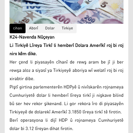
cihan
Aborî
Dolar
Tirkiye
K24-Navenda Nûçeyan
Li Tirkiyê Lîreya Tirkî li hemberî Dolara Amerîkî roj bi roj
nirx kêm dike.
Her çend li piyasayên cîhanî de rewş aram be jî ji ber
rewşa aloz a siyasî ya Tirkiyeyê aboriya wî welatî roj bi roj
xirabtir dibe.
Piştî girtina parlementerên HDPyê û nivîskarên rojnameya
Cumhuriyetê dolar li hemberî lîreya tirkî ji nişkave bilind
bû ser hev rekor şikenand. Li gor rekora îro di piyasayên
Tirkiyeyê de dolarekî Amerîkî 3.1850 lîreya tirkî tê firotin.
Berî operasyona li dijî HDP û rojnameya Cumhuriyetê
dolar bi 3.12 lîreyan dihat firotin.