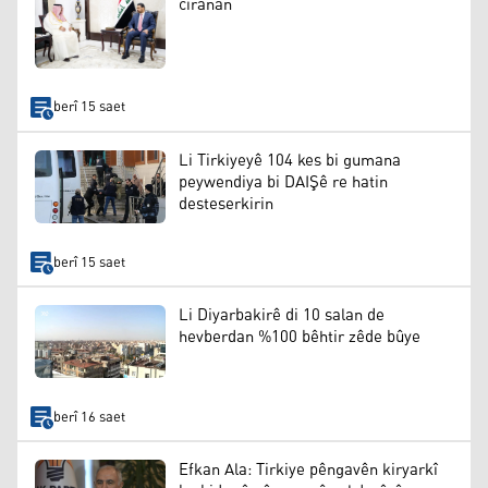
cîranan
berî 15 saet
Li Tirkiyeyê 104 kes bi gumana
peywendiya bi DAIŞê re hatin
desteserkirin
berî 15 saet
Li Diyarbakirê di 10 salan de
hevberdan %100 bêhtir zêde bûye
berî 16 saet
Efkan Ala: Tirkiye pêngavên kiryarkî