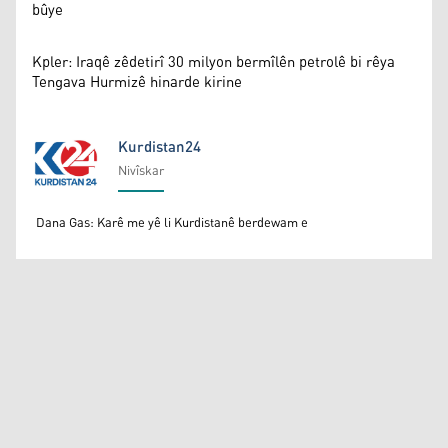
bûye
Kpler: Iraqê zêdetirî 30 milyon bermîlên petrolê bi rêya
Tengava Hurmizê hinarde kirine
Kurdistan24
Nivîskar
Kurdistan24
Dana Gas: Karê me yê li Kurdistanê berdewam e