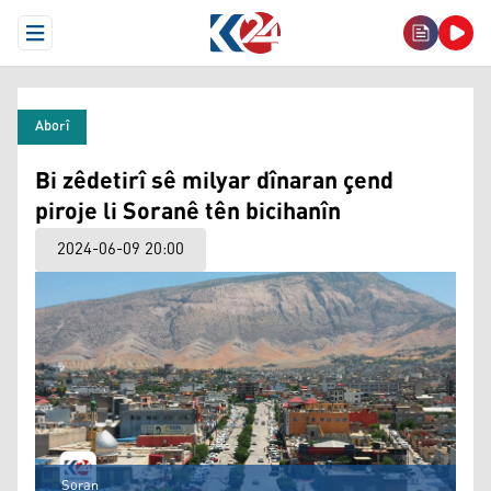
Open Menu
Aborî
Bi zêdetirî sê milyar dînaran çend
piroje li Soranê tên bicihanîn
2024-06-09 20:00
Soran