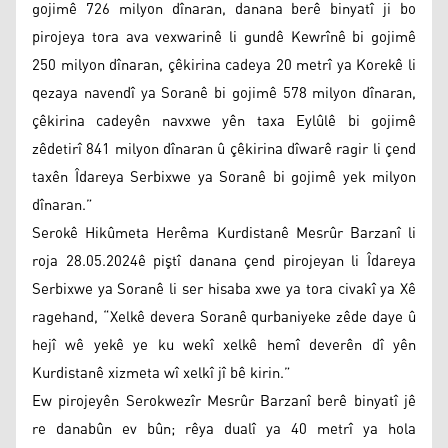
gojimê 726 milyon dînaran, danana berê binyatî ji bo
pirojeya tora ava vexwarinê li gundê Kewrînê bi gojimê
250 milyon dînaran, çêkirina cadeya 20 metrî ya Korekê li
qezaya navendî ya Soranê bi gojimê 578 milyon dînaran,
çêkirina cadeyên navxwe yên taxa Eylûlê bi gojimê
zêdetirî 841 milyon dînaran û çêkirina dîwarê ragir li çend
taxên Îdareya Serbixwe ya Soranê bi gojimê yek milyon
dînaran.”
Serokê Hikûmeta Herêma Kurdistanê Mesrûr Barzanî li
roja 28.05.2024ê piştî danana çend pirojeyan li Îdareya
Serbixwe ya Soranê li ser hisaba xwe ya tora civakî ya Xê
ragehand, “Xelkê devera Soranê qurbaniyeke zêde daye û
hejî wê yekê ye ku wekî xelkê hemî deverên dî yên
Kurdistanê xizmeta wî xelkî jî bê kirin.”
Ew pirojeyên Serokwezîr Mesrûr Barzanî berê binyatî jê
re danabûn ev bûn; rêya dualî ya 40 metrî ya hola