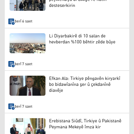
desteserkirin
berî 6 saet
Li Diyarbakirê di 10 salan de
hevberdan %100 bêhtir zêde bûye
berî 7 saet
Efkan Ala: Tirkiye pêngavên kiryarkî
bo bidawîanîna şer û çekdanînê
diavêje
berî 7 saet
Erebistana Siûdî, Tirkiye û Pakistanê
Peymana Mekeyê îmza kir