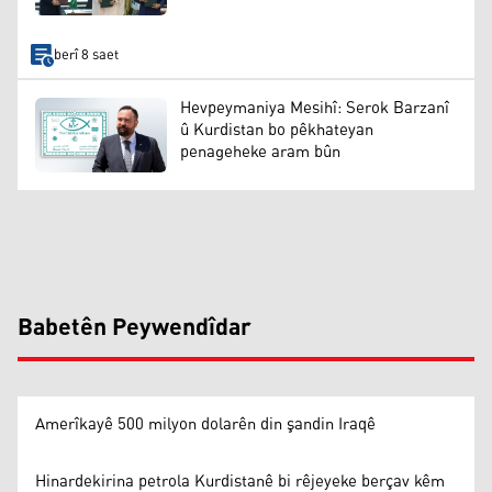
berî 8 saet
Hevpeymaniya Mesihî: Serok Barzanî
û Kurdistan bo pêkhateyan
penageheke aram bûn
Babetên Peywendîdar
Amerîkayê 500 milyon dolarên din şandin Iraqê
Hinardekirina petrola Kurdistanê bi rêjeyeke berçav kêm