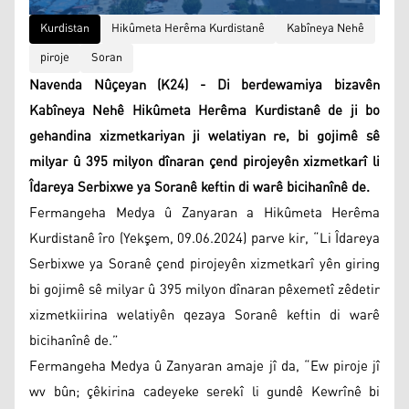
Kurdistan
Hikûmeta Herêma Kurdistanê
Kabîneya Nehê
piroje
Soran
Navenda Nûçeyan (K24) - Di berdewamiya bizavên
Kabîneya Nehê Hikûmeta Herêma Kurdistanê de ji bo
gehandina xizmetkariyan ji welatiyan re, bi gojimê sê
milyar û 395 milyon dînaran çend pirojeyên xizmetkarî li
Îdareya Serbixwe ya Soranê keftin di warê bicihanînê de.
Fermangeha Medya û Zanyaran a Hikûmeta Herêma
Kurdistanê îro (Yekşem, 09.06.2024) parve kir, “Li Îdareya
Serbixwe ya Soranê çend pirojeyên xizmetkarî yên giring
bi gojimê sê milyar û 395 milyon dînaran pêxemetî zêdetir
xizmetkiirina welatiyên qezaya Soranê keftin di warê
bicihanînê de.”
Fermangeha Medya û Zanyaran amaje jî da, “Ew piroje jî
wv bûn; çêkirina cadeyeke serekî li gundê Kewrînê bi