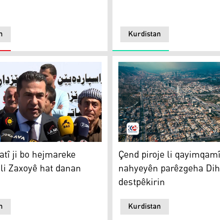
n
Kurdistan
xo
Dihok / Wêne: Star Ehmed 
atî ji bo hejmareke
Çend piroje li qayimqamî
 li Zaxoyê hat danan
nahyeyên parêzgeha Dih
destpêkirin
n
Kurdistan