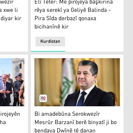
kwezîr
Elî Teter: Me pirojeya başkirina
 xwe li
rêya serekî ya Geliyê Balinda -
diyar kir
Pira Sîda derbazî qonaxa
bicihanînê kir
Kurdistan
Mesrûr Barzanî
irojeyên
Bi amadebûna Serokwezîr
eha
Mesrûr Barzanî berê binyatî ji bo
bendava Dwînê tê danan