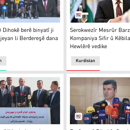
Mesrûr Barzanî
 Dihokê berê binyatî ji
Serokwezîr Mesrûr Barz
ojeyan li Berdereşê dana
Kompaniya Sifir û Kêbil
Hewlêrê vedike
n
Kurdistan
î ji bo hejmareke pirojeyan li Quştepeyê hat danan
Elî Teter