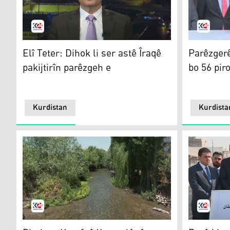
Elî Teter
Elî Teter
Elî Teter: Dihok li ser astê Îraqê
Parêzgerê
pakijtirîn parêzgeh e
bo 56 pir
Kurdistan
Kurdista
Xurmal
Berê binyat