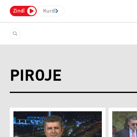
Zindî
Kurdî
PIROJE