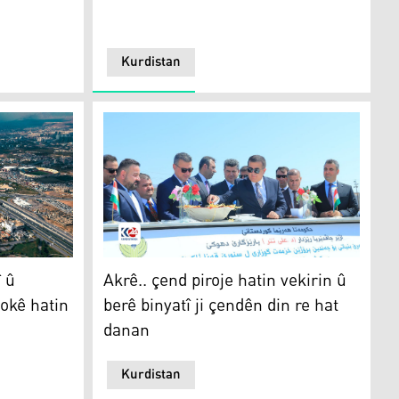
Kurdistan
- K24
Akrê.. çend piroje hatin vekirin û berê binyat
 û
Akrê.. çend piroje hatin vekirin û
okê hatin
berê binyatî ji çendên din re hat
danan
Kurdistan