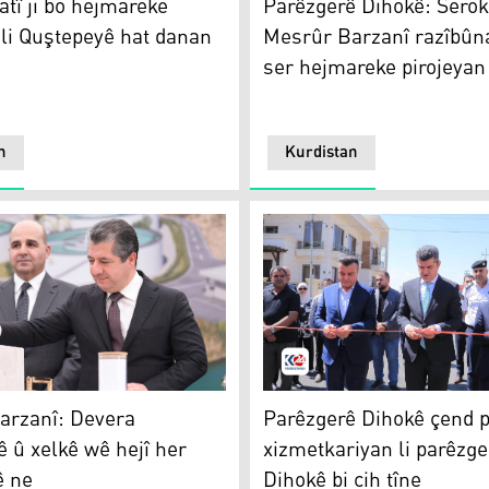
atî ji bo hejmareke
Parêzgerê Dihokê: Sero
 li Quştepeyê hat danan
Mesrûr Barzanî razîbûna
ser hejmareke pirojeyan 
n
Kurdistan
rzanî
Elî Teter
arzanî: Devera
Parêzgerê Dihokê çend p
 û xelkê wê hejî her
xizmetkariyan li parêzg
ê ne
Dihokê bi cih tîne