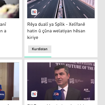
Rêya dualî ya Spîlk - Xelîfanê
anî
Rêya dualî ya Spîlk - Xelîfanê
an a
hatin û çûna welatiyan hêsan
kiriye
Kurdistan
Elî Teter