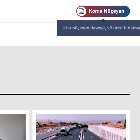
Koma Nûçeyan
Ji bo nûçeyên dawiyê, vê derê bitikîne