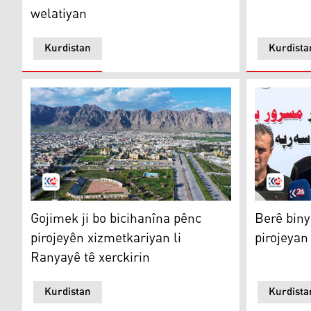
welatiyan
Kurdistan
Kurdista
Ranya
Guhdar Şê
Gojimek ji bo bicihanîna pênc
Berê biny
pirojeyên xizmetkariyan li
pirojeyan
Ranyayê tê xerckirin
Kurdistan
Kurdista