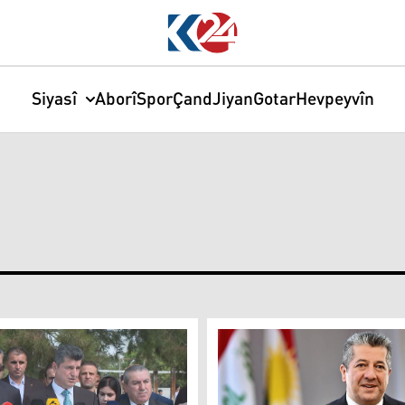
Siyasî
Aborî
Spor
Çand
Jiyan
Gotar
Hevpeyvîn