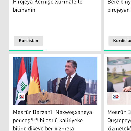
Pirojeya Kornîşê Xurmalê tê
Berê biny
bicihanîn
pirojeyan
Kurdistan
Kurdista
Mesrûr Barzanî
Mesrûr Ba
Mesrûr Barzanî: Nexweşxaneya
Mesrûr B
penceşêrê bi ast û kalitiyeke
Quştepeyê
bilind dikeve ber xizmeta
xizmetek