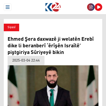
Open Menu
Siyasî
Ehmed Şera daxwazê ji welatên Erebî
dike li beranberî ‘êrîşên Israîlê’
piştgiriya Sûriyeyê bikin
2025-03-04 22:44