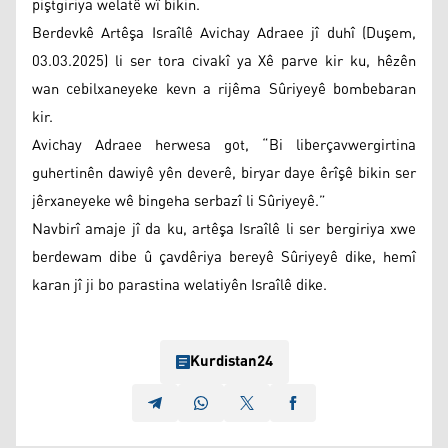
piştgiriya welatê wî bikin.
Berdevkê Artêşa Israîlê Avichay Adraee jî duhî (Duşem,
03.03.2025) li ser tora civakî ya Xê parve kir ku, hêzên
wan cebilxaneyeke kevn a rijêma Sûriyeyê bombebaran
kir.
Avichay Adraee herwesa got, “Bi liberçavwergirtina
guhertinên dawiyê yên deverê, biryar daye êrîşê bikin ser
jêrxaneyeke wê bingeha serbazî li Sûriyeyê.”
Navbirî amaje jî da ku, artêşa Israîlê li ser bergiriya xwe
berdewam dibe û çavdêriya bereyê Sûriyeyê dike, hemî
karan jî ji bo parastina welatiyên Israîlê dike.
Kurdistan24