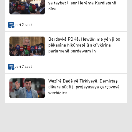
ya taybet li ser Herêma Kurdistanê
nîne
berî 2 saet
Berdevkê PDKê: Hewlên me yên ji bo
pêkanîna hikûmetê û aktîvkirina
parlamenê berdewam in
berî 7 saet
Wezîrê Dadê yê Tirkiyeyê: Demirtaş
dikare sûdê ji projeyasaya çarçoveyê
werbigire