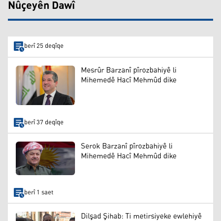
Nûçeyên Dawî
berî 25 deqîqe
Mesrûr Barzanî pîrozbahiyê li
Mihemedê Hacî Mehmûd dike
berî 37 deqîqe
Serok Barzanî pîrozbahiyê li
Mihemedê Hacî Mehmûd dike
berî 1 saet
Dilşad Şihab: Ti metirsiyeke ewlehiyê