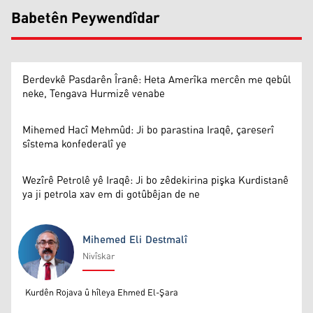
Babetên Peywendîdar
Berdevkê Pasdarên Îranê: Heta Amerîka mercên me qebûl
neke, Tengava Hurmizê venabe
Mihemed Hacî Mehmûd: Ji bo parastina Iraqê, çareserî
sîstema konfederalî ye
Wezîrê Petrolê yê Iraqê: Ji bo zêdekirina pişka Kurdistanê
ya ji petrola xav em di gotûbêjan de ne
Mihemed Eli Destmalî
Nivîskar
Mihemed Eli Destmalî
Kurdên Rojava û hîleya Ehmed El-Şara