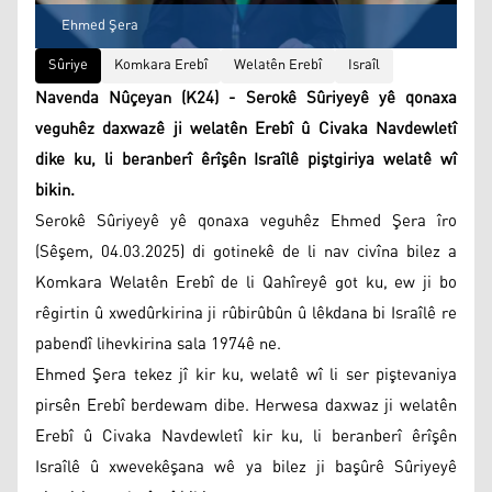
Ehmed Şera
Sûriye
Komkara Erebî
Welatên Erebî
Israîl
Navenda Nûçeyan (K24) - Serokê Sûriyeyê yê qonaxa
veguhêz daxwazê ji welatên Erebî û Civaka Navdewletî
dike ku, li beranberî êrîşên Israîlê piştgiriya welatê wî
bikin.
Serokê Sûriyeyê yê qonaxa veguhêz Ehmed Şera îro
(Sêşem, 04.03.2025) di gotinekê de li nav civîna bilez a
Komkara Welatên Erebî de li Qahîreyê got ku, ew ji bo
rêgirtin û xwedûrkirina ji rûbirûbûn û lêkdana bi Israîlê re
pabendî lihevkirina sala 1974ê ne.
Ehmed Şera tekez jî kir ku, welatê wî li ser piştevaniya
pirsên Erebî berdewam dibe. Herwesa daxwaz ji welatên
Erebî û Civaka Navdewletî kir ku, li beranberî êrîşên
Israîlê û xwevekêşana wê ya bilez ji başûrê Sûriyeyê