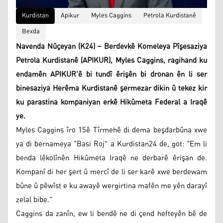
Kurdistan
Apikur
Myles Caggins
Petrola Kurdistanê
Bexda
Navenda Nûçeyan (K24) – Berdevkê Komeleya Pîşesaziya
Petrola Kurdistanê (APIKUR), Myles Caggins, ragihand ku
endamên APIKUR'ê bi tundî êrişên bi dronan ên li ser
binesaziya Herêma Kurdistanê şermezar dikin û tekez kir
ku parastina kompaniyan erkê Hikûmeta Federal a Iraqê
ye.
Myles Caggins îro 15ê Tîrmehê di dema beşdarbûna xwe
ya di bernameya "Basi Roj" a Kurdistan24 de, got: "Em li
benda lêkolînên Hikûmeta Iraqê ne derbarê êrişan de.
Kompanî di her şert û mercî de li ser karê xwe berdewam
bûne û pêwîst e ku awayê wergirtina mafên me yên darayî
zelal bibe."
Caggins da zanîn, ew li bendê ne di çend hefteyên bê de