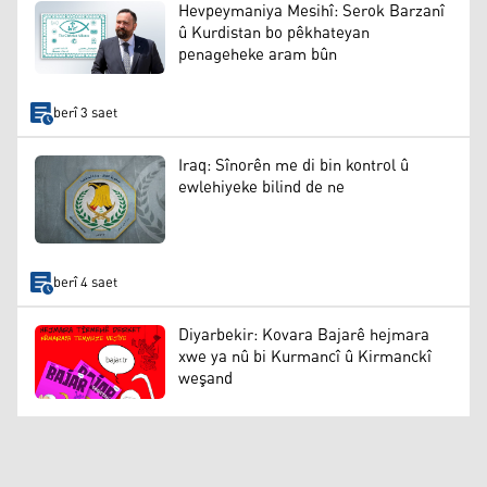
Hevpeymaniya Mesihî: Serok Barzanî
û Kurdistan bo pêkhateyan
penageheke aram bûn
berî 3 saet
Iraq: Sînorên me di bin kontrol û
ewlehiyeke bilind de ne
berî 4 saet
Diyarbekir: Kovara Bajarê hejmara
xwe ya nû bi Kurmancî û Kirmanckî
weşand