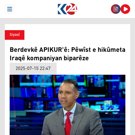
Open Menu
Siyasî
Berdevkê APIKUR'ê: Pêwîst e hikûmeta
Iraqê kompaniyan biparêze
2025-07-15 22:47