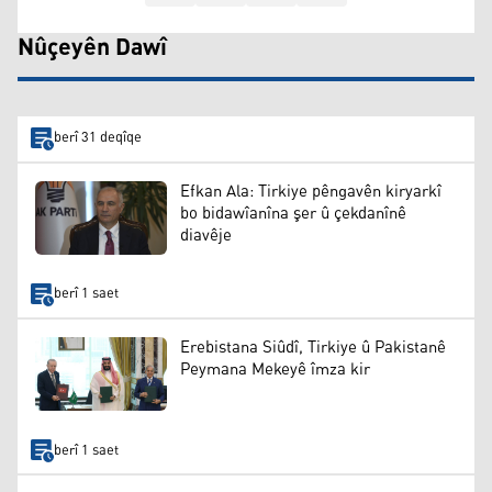
Nûçeyên Dawî
berî 31 deqîqe
Efkan Ala: Tirkiye pêngavên kiryarkî
bo bidawîanîna şer û çekdanînê
diavêje
berî 1 saet
Erebistana Siûdî, Tirkiye û Pakistanê
Peymana Mekeyê îmza kir
berî 1 saet