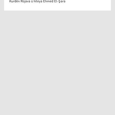
Kurdên Rojava û hîleya Ehmed El-Şara