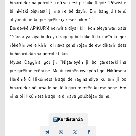
hinardekirina petrolê ji nû ve dest pê bike û got: "Pêwîst e
bi nivîskî piştrastî ji me re bê dayîn. Em bang li hemû
aliyan dikin ku pirsgirêkê çareser bikin."
Berdevkê APIKUR'ê herwiha diyar kir, komeleya wan xala
12'an a yasaya budceya Iraqê qebûl dike û da zanîn ku ger
rêkeftin were kirin, di nava çend rojan de ew dikarin dest
bi hinardekirina petrolê bikin.
Myles Caggins got jî: "Nîşaneyên ji bo çareserkirina
pirsgirêkan erênî ne. Me di civînên xwe yên ligel Hikûmeta
Herêmê û Hikûmeta Iraqê de ragihandiye ku em ji bo
hinardekirinê amade ne, lê li gorî mercên ku me hene. Em
niha bi Hikûmeta Iraqê re di nava gotûbêjan de ne."
Kurdistan24