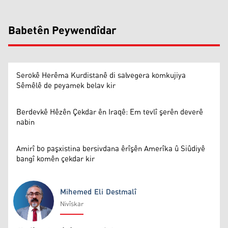
Babetên Peywendîdar
Serokê Herêma Kurdistanê di salvegera komkujiya
Sêmêlê de peyamek belav kir
Berdevkê Hêzên Çekdar ên Iraqê: Em tevlî şerên deverê
nabin
Amirî bo paşxistina bersivdana êrîşên Amerîka û Siûdiyê
bangî komên çekdar kir
Mihemed Eli Destmalî
Nivîskar
Mihemed Eli Destmalî