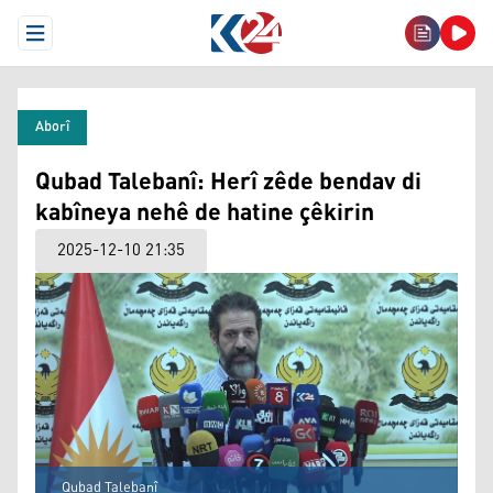
Open Menu
Aborî
Qubad Talebanî: Herî zêde bendav di
kabîneya nehê de hatine çêkirin
2025-12-10 21:35
Qubad Talebanî