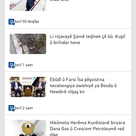
berî 50 deqîqe
Li rojavayê Şamê teqînek çê bû: Kuştî
û birîndar hene
berî 1 saet
Ebûdî û Farsi Îsa pêşxistina
hevahengiya ewlehiyê ya Bexda û
Hewlêrê nîqaş kir
berî 2 saet
Hikûmeta Herêma Kurdistanê biryara
Dana Gas û Crescent Petroleumê red
dike