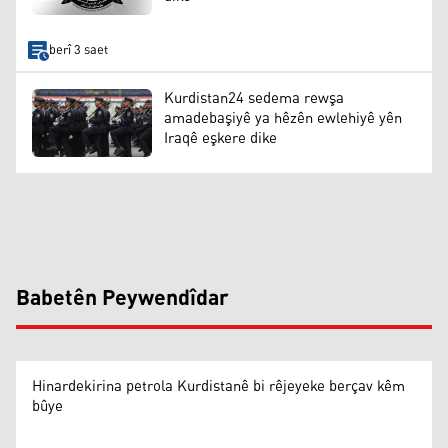
berî 3 saet
Kurdistan24 sedema rewşa
amadebaşiyê ya hêzên ewlehiyê yên
Iraqê eşkere dike
Babetên Peywendîdar
Hinardekirina petrola Kurdistanê bi rêjeyeke berçav kêm
bûye