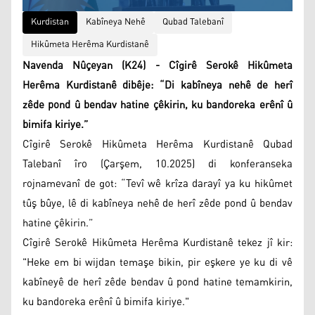
Kurdistan
Kabîneya Nehê
Qubad Talebanî
Hikûmeta Herêma Kurdistanê
Navenda Nûçeyan (K24) - Cîgirê Serokê Hikûmeta
Herêma Kurdistanê dibêje: “Di kabîneya nehê de herî
zêde pond û bendav hatine çêkirin, ku bandoreka erênî û
bimifa kiriye.”
Cîgirê Serokê Hikûmeta Herêma Kurdistanê Qubad
Talebanî îro (Çarşem, 10.2025) di konferanseka
rojnamevanî de got: “Tevî wê krîza darayî ya ku hikûmet
tûş bûye, lê di kabîneya nehê de herî zêde pond û bendav
hatine çêkirin.”
Cîgirê Serokê Hikûmeta Herêma Kurdistanê tekez jî kir:
"Heke em bi wijdan temaşe bikin, pir eşkere ye ku di vê
kabîneyê de herî zêde bendav û pond hatine temamkirin,
ku bandoreka erênî û bimifa kiriye."