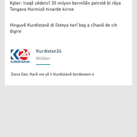
Kpler: Iraqê zêdetirî 30 milyon bermîlên petrolê bi rêya
Tengava Hurmizê hinarde kirine
Hinguvê Kurdistanê di lîsteya herî baş a cîhanê de cih
digire
Kurdistan24
Nivîskar
Kurdistan24
Dana Gas: Karê me yê li Kurdistanê berdewam e