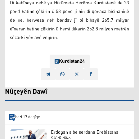
Di kabîneya nehê ya Hikûmeta Herêma Kurdistanê de 23
pond hatine çêkirin û 58 pond jî hîn di qonaxa bicihanînê
de ne, herwesa neh bendav jî bi bihayê 265.7 milyar
dînaran hatine çêkirin û hemî dikarin 252.8 milyon metrên
sêcarkî yên avê vegirin.
Kurdistan24
Nûçeyên Dawî
berî 17 deqîqe
Erdogan sibe serdana Erebistana
Siûdî dike