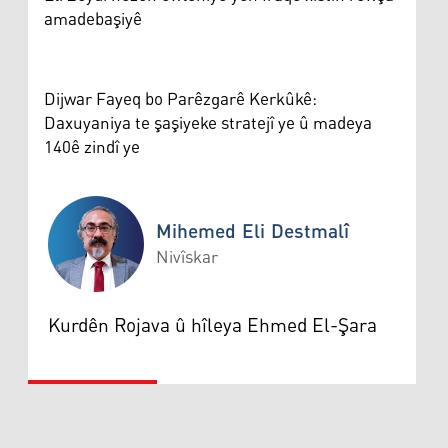
amadebaşiyê
Dijwar Fayeq bo Parêzgarê Kerkûkê:
Daxuyaniya te şaşiyeke stratejî ye û madeya
140ê zindî ye
Mihemed Eli Destmalî
Nivîskar
Mihemed Eli Destmalî
Kurdên Rojava û hîleya Ehmed El-Şara