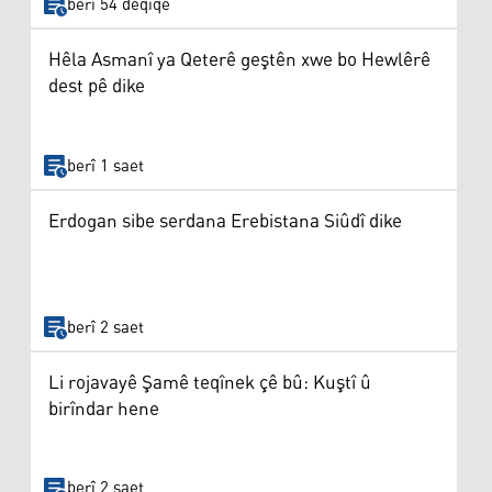
berî 54 deqîqe
Hêla Asmanî ya Qeterê geştên xwe bo Hewlêrê
dest pê dike
berî 1 saet
Erdogan sibe serdana Erebistana Siûdî dike
berî 2 saet
Li rojavayê Şamê teqînek çê bû: Kuştî û
birîndar hene
berî 2 saet