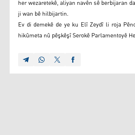
her wezaretekê, aliyan navên sê berbijaran d
ji wan bê hilbijartin.
Ev di demekê de ye ku Elî Zeydî li roja Pê
hikûmeta nû pêşkêşî Serokê Parlamentoyê Hey