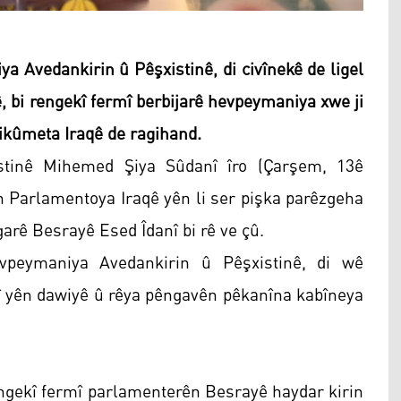
 Avedankirin û Pêşxistinê, di civînekê de ligel
 bi rengekî fermî berbijarê hevpeymaniya xwe ji
hikûmeta Iraqê de ragihand.
stinê Mihemed Şiya Sûdanî îro (Çarşem, 13ê
Parlamentoya Iraqê yên li ser pişka parêzgeha
arê Besrayê Esed Îdanî bi rê ve çû.
vpeymaniya Avedankirin û Pêşxistinê, di wê
sî yên dawiyê û rêya pêngavên pêkanîna kabîneya
rengekî fermî parlamenterên Besrayê haydar kirin