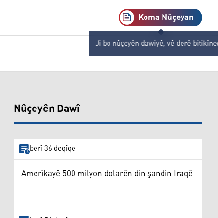
Koma Nûçeyan
Ji bo nûçeyên dawiyê, vê derê bitikîne
Nûçeyên Dawî
berî 36 deqîqe
Amerîkayê 500 milyon dolarên din şandin Iraqê