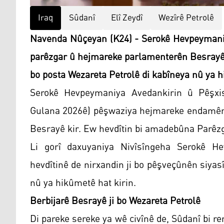
Iraq
Sûdanî
Elî Zeydî
Wezîrê Petrolê
Navenda Nûçeyan (K24) - Serokê Hevpeymaniya
parêzgar û hejmareke parlamenterên Besrayê,
bo posta Wezareta Petrolê di kabîneya nû ya 
Serokê Hevpeymaniya Avedankirin û Pêşxi
Gulana 2026ê) pêşwaziya hejmareke endamên 
Besrayê kir. Ew hevdîtin bi amadebûna Parêzg
Li gorî daxuyaniya Nivîsîngeha Serokê He
hevdîtinê de nirxandin ji bo pêşveçûnên siya
nû ya hikûmetê hat kirin.
Berbijarê Besrayê ji bo Wezareta Petrolê
Di pareke sereke ya wê civînê de, Sûdanî bi 