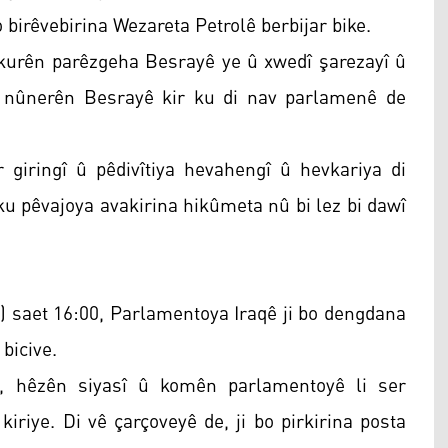
birêvebirina Wezareta Petrolê berbijar bike.
 kurên parêzgeha Besrayê ye û xwedî şarezayî û
 nûnerên Besrayê kir ku di nav parlamenê de
r giringî û pêdivîtiya hevahengî û hevkariya di
ku pêvajoya avakirina hikûmeta nû bi lez bi dawî
) saet 16:00, Parlamentoya Iraqê ji bo dengdana
bicive.
ê, hêzên siyasî û komên parlamentoyê li ser
iriye. Di vê çarçoveyê de, ji bo pirkirina posta