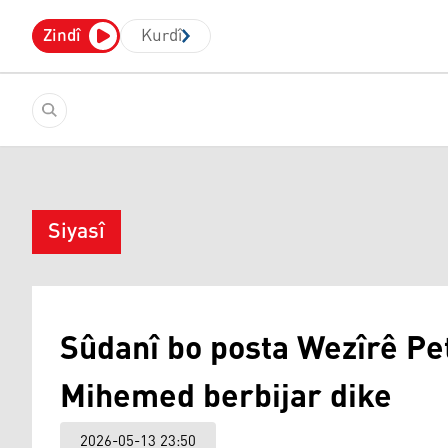
Zindî
Kurdî
Siyasî
Sûdanî bo posta Wezîrê Pe
Mihemed berbijar dike
2026-05-13 23:50