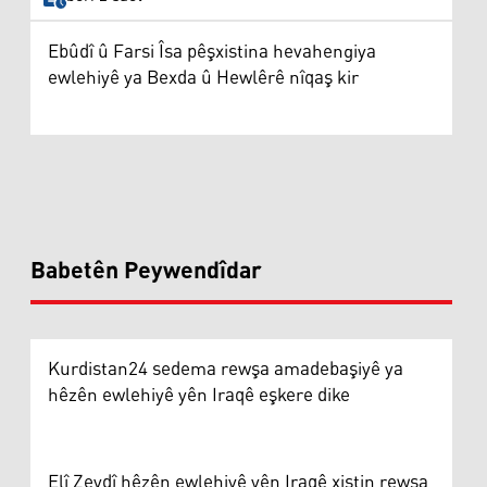
Ebûdî û Farsi Îsa pêşxistina hevahengiya
ewlehiyê ya Bexda û Hewlêrê nîqaş kir
Babetên Peywendîdar
Kurdistan24 sedema rewşa amadebaşiyê ya
hêzên ewlehiyê yên Iraqê eşkere dike
Elî Zeydî hêzên ewlehiyê yên Iraqê xistin rewşa