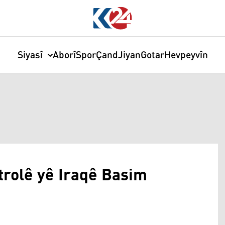
Siyasî
Aborî
Spor
Çand
Jiyan
Gotar
Hevpeyvîn
trolê yê Iraqê Basim