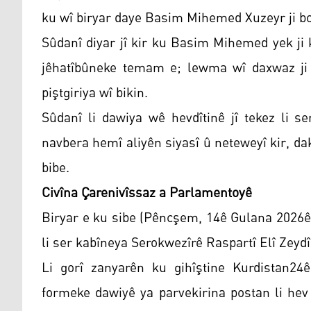
ku wî biryar daye Basim Mihemed Xuzeyr ji bo 
Sûdanî diyar jî kir ku Basim Mihemed yek ji
jêhatîbûneke temam e; lewma wî daxwaz ji
piştgiriya wî bikin.
Sûdanî li dawiya wê hevdîtinê jî tekez li se
navbera hemî aliyên siyasî û neteweyî kir, da
bibe.
Civîna Çarenivîssaz a Parlamentoyê
Biryar e ku sibe (Pêncşem, 14ê Gulana 2026ê
li ser kabîneya Serokwezîrê Raspartî Elî Zeydî 
Li gorî zanyarên ku gihîştine Kurdistan24
formeke dawiyê ya parvekirina postan li hev k