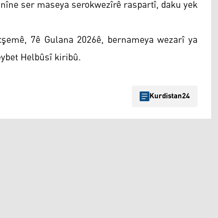
anîne ser maseya serokwezîrê raspartî, daku yek
ncşemê, 7ê Gulana 2026ê, bernameya wezarî ya
bet Helbûsî kiribû.
Kurdistan24