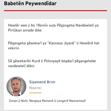
Babetên Peywendîdar
Hewlêr xwe ji bo 18emîn xula Pêşangeha Navdewletî ya
Pirtûkan amade dike
Pêşangeha şêwekarî ya "Kanvasa Jiyanê" li Hewlêrê hat
vekirin
Sê şêwekarên Kurd li Polonyayê beşdarî pêşangeheke
navdewletî dibin
Siyamend Brim
Reporter
Siyamend Brim
Ziman û Nivîs: Nexşeya Ramanê û Lengerê Nasnameyê