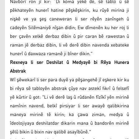
Navborî ron jî kir: “Di koma yekê de, sê tablo û sê
pêkhateyên hunerî hatine pêşkêşkirin, ku rûyê mirina ji
nişkê ve ya şeş caneweran li ser rêyên zanîngeh û
cadeyên Silêmaniyê nîşan didin; Ew dîmenên ku her roj li
ber çavên xelkê derbaz dibin û pir caran bê rawestan û
raman jê derbaz dibin, li vê derê dibin navenda xebateke
hunerî û daxwaza ramanê ji bîner dikin."
Rexneya li ser Deshilat û Medyayê bi Rêya Hunera
Abstrak
Wî şêwekarî li ser para duyê ya pêşangehê jî eşkere kir ku
bi rêya sê tabloyên abstrak çûye nav astekî fikrî û felsefî
yê kûrtir û got: "Li vê derê laş û rûdanên fîzîkî yên mirinê
namînin navend, belkî pirsiyar li ser awayê qalibkirina
maneya mirinê tê kirin; ka çawa ziman, medya û
îdeolojiyaya deshilatdar dikarin mana û bandorên mirinê
şêlû bikin û bixin nav qalibê asayîbûnê."