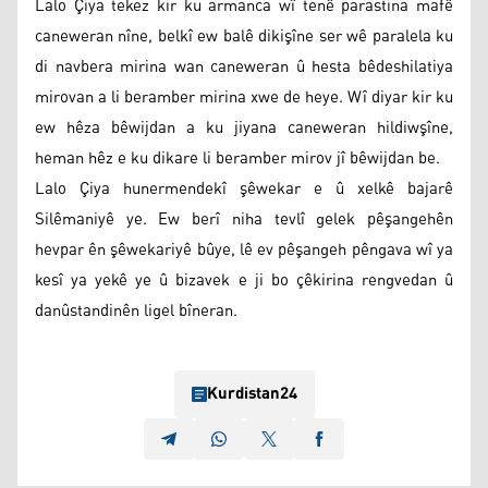
Lalo Çiya tekez kir ku armanca wî tenê parastina mafê
caneweran nîne, belkî ew balê dikişîne ser wê paralela ku
di navbera mirina wan caneweran û hesta bêdeshilatiya
mirovan a li beramber mirina xwe de heye. Wî diyar kir ku
ew hêza bêwijdan a ku jiyana caneweran hildiwşîne,
heman hêz e ku dikare li beramber mirov jî bêwijdan be.
Lalo Çiya hunermendekî şêwekar e û xelkê bajarê
Silêmaniyê ye. Ew berî niha tevlî gelek pêşangehên
hevpar ên şêwekariyê bûye, lê ev pêşangeh pêngava wî ya
kesî ya yekê ye û bizavek e ji bo çêkirina rengvedan û
danûstandinên ligel bîneran.
Kurdistan24