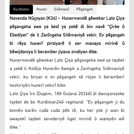
Kurdistan
Huner
Silêmanî
Pêşangeh
Navenda Nûçeyan (K24) – Hunermendê şêwekar Lalo Çiya
pêşangeha xwe ya kesî ya yekê di bin navê "Çirke û
Ebediyet" de li Zanîngeha Silêmaniyê vekir. Ev pêşangeh
bi rêya hunerî pirsiyarê li ser manaya mirinê û
bêwijdaniya li beramber jiyana zindiyan dike.
Hunermendê şêwekar Lalo Çiya pêşangeha xwe ya taybet
a yekê li Kolêja Hunerên Xweşik a Zanîngeha Silêmaniyê
vekir, ku biryar e ev pêşangeh sê rojan li beramberî
hezkiriyên hunerî vekirî bibe.
Lalo Çiya îro (Duşem, 18ê Gulana 2026ê) di daxuyaniyeke
taybet de bo Kurdistan24ê ragihand: "Ev pêşangeh ji du
komên karên cuda cuda pêk tê, ku her yek ji wan bi
awayekî taybet serederiyê ligel mirinê û wateyên wê
dike.”