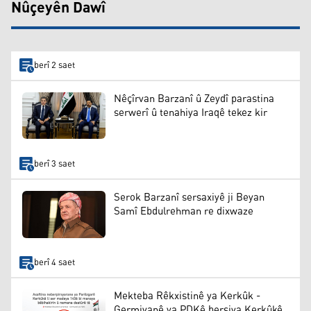
Nûçeyên Dawî
berî 2 saet
Nêçîrvan Barzanî û Zeydî parastina
serwerî û tenahiya Iraqê tekez kir
berî 3 saet
Serok Barzanî sersaxiyê ji Beyan
Samî Ebdulrehman re dixwaze
berî 4 saet
Mekteba Rêkxistinê ya Kerkûk -
Germiyanê ya PDKê bersiva Kerkûkê