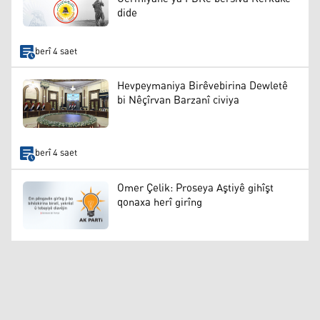
dide
berî 4 saet
Hevpeymaniya Birêvebirina Dewletê
bi Nêçîrvan Barzanî civiya
berî 4 saet
Omer Çelik: Proseya Aştiyê gihîşt
qonaxa herî girîng