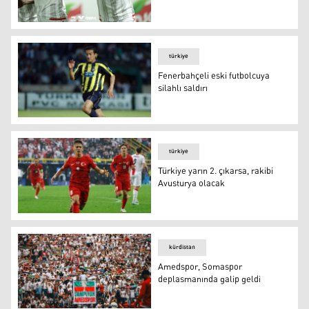
Zaho FC, Asya müsabakalarına katılmaya hak kazandı
türkiye
Fenerbahçeli eski futbolcuya
silahlı saldırı
Fenerbahçeli eski futbolcuya silahlı saldırı
türkiye
Türkiye yarın 2. çıkarsa, rakibi
Avusturya olacak
Türkiye yarın 2. çıkarsa, rakibi Avusturya olacak
kürdistan
Amedspor, Somaspor
deplasmanında galip geldi