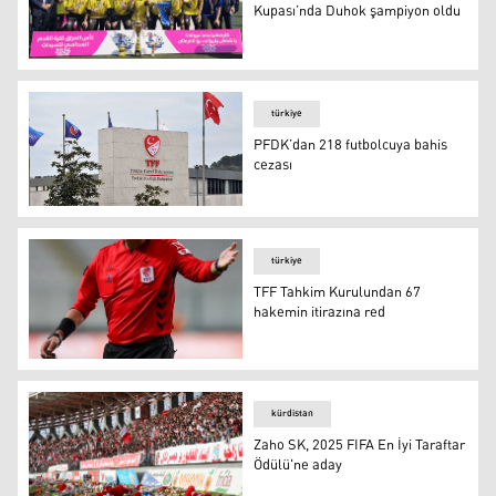
Kupası’nda Duhok şampiyon oldu
Irak Kadınlar Mini Futbol Kupası’nda Duhok şampiyon o
türkiye
PFDK’dan 218 futbolcuya bahis
cezası
PFDK’dan 218 futbolcuya bahis cezası
türkiye
TFF Tahkim Kurulundan 67
hakemin itirazına red
TFF Tahkim Kurulundan 67 hakemin itirazına red
kürdistan
Zaho SK, 2025 FIFA En İyi Taraftar
Ödülü'ne aday