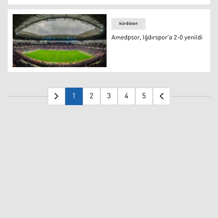
Amedspor, Somaspor deplasmanında galip geldi
kürdistan
Amedpsor, Iğdırspor'a 2-0 yenildi
Amedpsor, Iğdırspor'a 2-0 yenildi
1
2
3
4
5