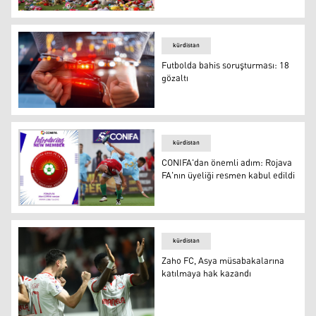
Zaho SK, 2025 FIFA En İyi Taraftar Ödülü'ne aday
kürdistan
Futbolda bahis soruşturması: 18
gözaltı
Futbolda bahis soruşturması: 18 gözaltı
kürdistan
CONIFA'dan önemli adım: Rojava
FA'nın üyeliği resmen kabul edildi
CONIFA'dan önemli adım: Rojava FA'nın üyeliği resmen k
kürdistan
Zaho FC, Asya müsabakalarına
katılmaya hak kazandı