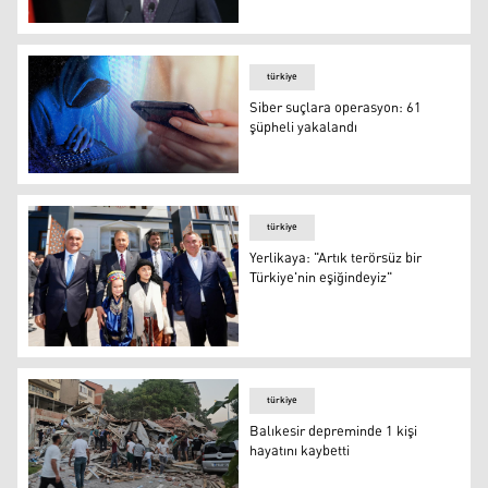
Türkiye İçişleri Bakanı Ali Yerlikaya
türkiye
Siber suçlara operasyon: 61
şüpheli yakalandı
Siber suçlara operasyon: 61 şüpheli yakalandı
türkiye
Yerlikaya: "Artık terörsüz bir
Türkiye'nin eşiğindeyiz"
Türkiye İçişleri Bakanı Ali Yerlikaya Muş'ta (FOTO-İHA)
türkiye
Balıkesir depreminde 1 kişi
hayatını kaybetti