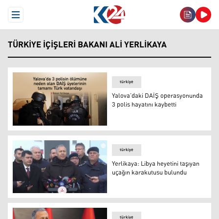
Open Menu
TÜRKIYE İÇIŞLERI BAKANI ALI YERLIKAYA
türkiye
Yalova’daki DAİŞ operasyonunda
3 polis hayatını kaybetti
Yalova’daki DAİŞ operasyonunda 3 polis hayatını kaybett
türkiye
Yerlikaya: Libya heyetini taşıyan
uçağın karakutusu bulundu
Yerlikaya: Libya heyetini taşıyan uçağın karakutusu bul
türkiye