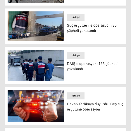
Balıkesir depreminde 1 kişi hayatını kaybetti
türkiye
Suç örgütlerine operasyon: 35
şüpheli yakalandı
Suç örgütlerine operasyon: 35 şüpheli yakalandı
türkiye
DAİŞ'e operasyon: 153 şüpheli
yakalandı
DAİŞ'e operasyon: 153 şüpheli yakalandı
türkiye
Bakan Yerlikaya duyurdu: Beş suç
örgütüne operasyon
Bakan Yerlikaya duyurdu: Beş suç örgütüne operasyon