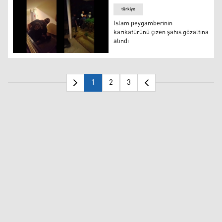
türkiye
İslam peygamberinin
karikatürünü çizen şahıs gözaltına
alındı
İslam peygamberinin karikatürünü çizen şahıs gözaltına 
1
2
3