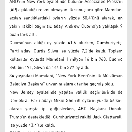
ABD’nin New York eyaletinde bulunan Associated Press’in
(AP) açıkladığı resmi olmayan ilk sonuçlara göre Mamdani
açılan sandıklardaki oyların yüzde 50,4’ünü alarak, en
yakın rakibi bağımsız aday Andrew Cuomo’ya yaklaşık 9
puan fark attı.
Cuomo’nun aldığı oy yüzde 41,6 olurken, Cumhuriyetçi
Parti adayı Curtis Sliwa ise yüzde 7,2'de kaldı. Toplam
kullanılan oylarda Mamdani 1 milyon 16 bin 968, Cuomo
840 bin 191, Sliwa da 144 bin 397 oy aldı.
34 yaşındaki Mamdani, "New York Kenti’nin ilk Müslüman
Belediye Başkanı" unvanını alarak tarihe geçmiş oldu.
New Jersey eyaletinde yapılan valilik seçimlerinde de
Demokrat Parti adayı Mikie Sherrill oyların yüzde 56’sını
alarak yarışta ipi göğüslerken, ABD Başkanı Donald
Trump’ın desteklediği Cumhuriyetçi rakibi Jack Ciattarelli
ise yüzde 43,4’tte kaldı.