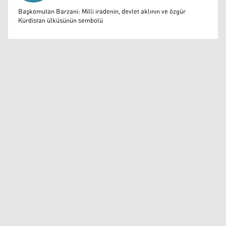
Muazzez Baktaş
Başkomutan Barzani: Milli iradenin, devlet aklının ve özgür
Kürdistan ülküsünün sembolü