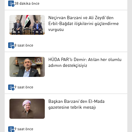
38 dakika önce
Neçirvan Barzani ve Ali Zeydi'den
Erbil-Bağdat ilişkilerini güçlendirme
vurgusu
8 saat önce
HÜDA PAR'lı Demir: Atılan her olumlu
adımın destekçisiyiz
9 saat önce
Başkan Barzani’den El-Mada
gazetesine tebrik mesajı
9 saat önce