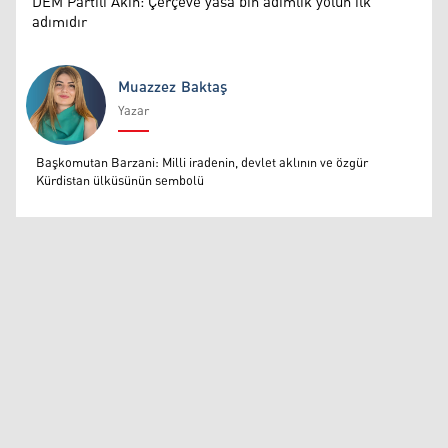
DEM Partili Akın: Çerçeve yasa bin adımlık yolun ilk
adımıdır
Muazzez Baktaş
Yazar
Muazzez Baktaş
Başkomutan Barzani: Milli iradenin, devlet aklının ve özgür
Kürdistan ülküsünün sembolü