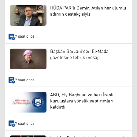
HÜDA PAR'lı Demir: Atılan her olumlu
adımın destekçisiyiz
7 saat önce
Başkan Barzani’den El-Mada
gazetesine tebrik mesajı
7 saat önce
ABD, Fly Baghdad ve bazı İranlı
kuruluşlara yönelik yaptırımları
kaldırdı
7 saat önce