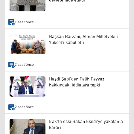
devlete iade edildi
1 saat önce
Başkan Barzani, Alman Milletvekili
Yüksel’i kabul etti
2 saat önce
Haşdi Şabi’den Falih Feyyaz
hakkındaki iddialara tepki
2 saat önce
Irak'ta eski Bakan Esedi'ye yakalama
kararı