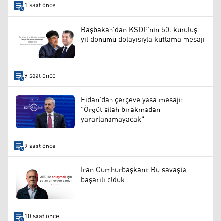
1 saat önce
Başbakan’dan KSDP’nin 50. kuruluş
yıl dönümü dolayısıyla kutlama mesajı
9 saat önce
Fidan’dan çerçeve yasa mesajı:
"Örgüt silah bırakmadan
yararlanamayacak"
9 saat önce
İran Cumhurbaşkanı: Bu savaşta
başarılı olduk
10 saat önce