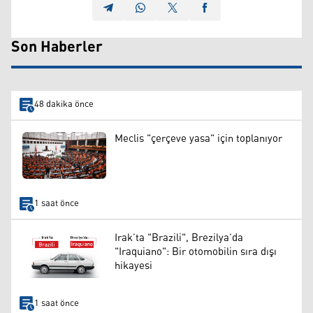
Son Haberler
48 dakika önce
Meclis "çerçeve yasa" için toplanıyor
1 saat önce
Irak’ta "Brazili", Brezilya’da
"Iraquiano": Bir otomobilin sıra dışı
hikayesi
1 saat önce