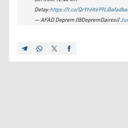
Detay:
https://t.co/QrYhHt699L
@afadba
— AFAD Deprem (@DepremDairesi)
Jun