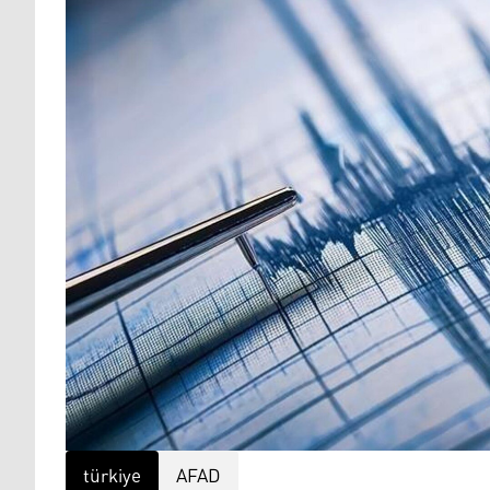
türkiye
AFAD