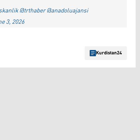
skanlik
@trthaber
@anadoluajansi
e 3, 2026
Kurdistan24