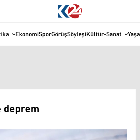
tika
Ekonomi
Spor
Görüş
Söyleşi
Kültür-Sanat
Yaş
e deprem