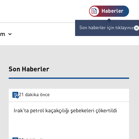
Haberler
Son haberler için tıklayınız
am
Son Haberler
21 dakika önce
Irak'ta petrol kaçakçılığı şebekeleri çökertildi