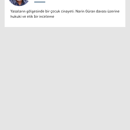
Prof. Dr. Ümit Yazıcıoğlu
Yasaların gölgesinde bir çocuk cinayeti: Narin Güran davası üzerine
hukuki ve etik bir inceleme