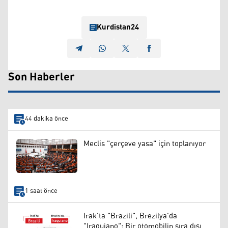
Kurdistan24
Son Haberler
44 dakika önce
Meclis "çerçeve yasa" için toplanıyor
1 saat önce
Irak’ta "Brazili", Brezilya’da
"Iraquiano": Bir otomobilin sıra dışı