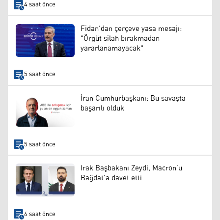
4 saat önce
Fidan’dan çerçeve yasa mesajı:
"Örgüt silah bırakmadan
yararlanamayacak"
5 saat önce
İran Cumhurbaşkanı: Bu savaşta
başarılı olduk
5 saat önce
Irak Başbakanı Zeydi, Macron’u
Bağdat'a davet etti
6 saat önce