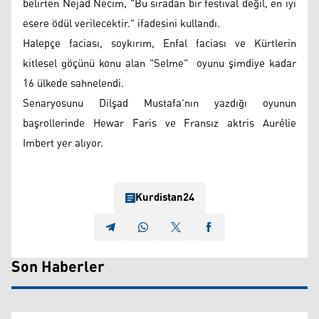
belirten Nejad Necim, "Bu sıradan bir festival değil, en iyi
esere ödül verilecektir." ifadesini kullandı.
Halepçe faciası, soykırım, Enfal faciası ve Kürtlerin
kitlesel göçünü konu alan "Selme" oyunu şimdiye kadar
16 ülkede sahnelendi.
Senaryosunu Dilşad Mustafa'nın yazdığı oyunun
başrollerinde Hewar Faris ve Fransız aktris Aurélie
Imbert yer alıyor.
Kurdistan24
Son Haberler