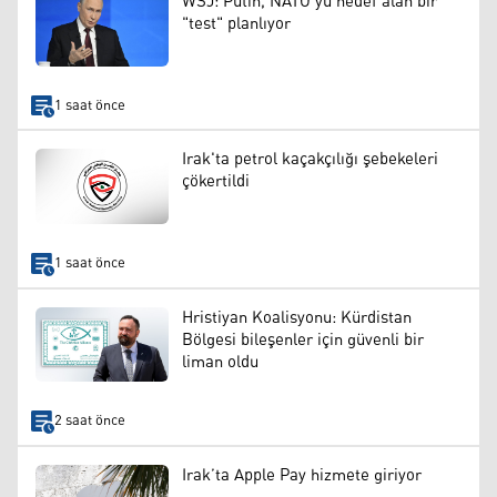
WSJ: Putin, NATO'yu hedef alan bir
"test" planlıyor
1 saat önce
Irak'ta petrol kaçakçılığı şebekeleri
çökertildi
1 saat önce
Hristiyan Koalisyonu: Kürdistan
Bölgesi bileşenler için güvenli bir
liman oldu
2 saat önce
Irak’ta Apple Pay hizmete giriyor