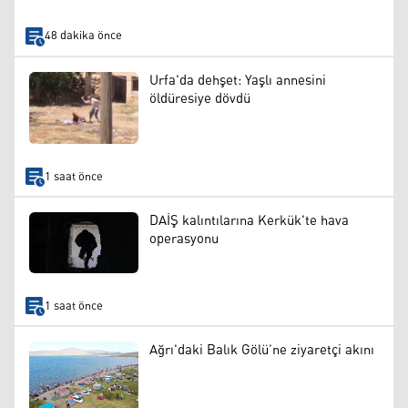
48 dakika önce
Urfa'da dehşet: Yaşlı annesini
öldüresiye dövdü
1 saat önce
DAİŞ kalıntılarına Kerkük'te hava
operasyonu
1 saat önce
Ağrı'daki Balık Gölü’ne ziyaretçi akını