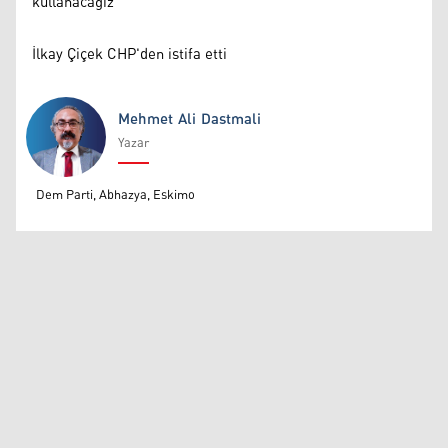
kullanacağız
İlkay Çiçek CHP'den istifa etti
Mehmet Ali Dastmali
Yazar
Mehmet Ali Dastmali
Dem Parti, Abhazya, Eskimo