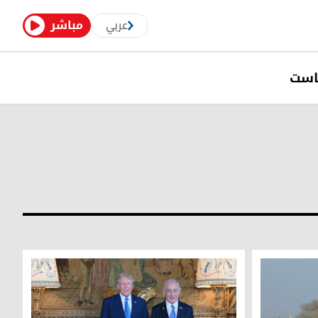
عربي
مباشر
است