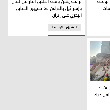
م بوقف
ترامب يعلن وقف إطلاق النار بين لبنان
مات
وإسرائيل بالتزامن مع تضييق الخناق
البحري على إيران
الشرق الاوسط
الصحة اللبنانية لـ "كوردستان 24":
مل جراء