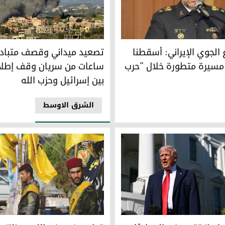
: أسقطنا 170 طائرة مسيرة متطورة خلال "حرب رمضان"
 "العقبات النووية" بين واشنطن وطهران
تصعيد ميداني وقصف متبادل قبي
 الجوي الإيراني: أسقطنا
تصعيد ميداني وقصف متباد
رة مسيرة متطورة خلال "حرب
ساعات من سريان وقف إطلاق
بين إسرائيل وحزب الله
الشرق الاوسط
إحراز تقدم في المحادثات مع إيران، رغم تهديده باستئناف الحرب
قيادي في حزب الله: سنلتزم بوقف