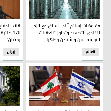
قائد الدفاع الجوي الإيراني
مفاوضات إسلام آباد.. سباق مع الزمن لتفادي التصعيد وتجاوز
مفاوضات إسلام آباد.. سباق مع الزمن
قائد الدفاع
لتفادي التصعيد وتجاوز "العقبات
170 طائ
النووية" بين واشنطن وطهران
رمضان"
العالم
إيران
ردود الفعل الدولية على وقف إطلاق النار في لبنان
ترامب يدّعي 