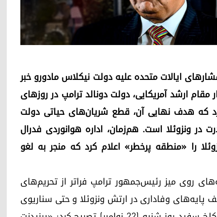
 فشارهای ایالات متحده علیه دولت نیکلاس مادورو خبر
ار مقام ارشد آمریکایی، دولت دونالد ترامپ در روزهای
زد که هدف نهایی آن، قطع شریان‌های حیاتی دولت
ت در ونزوئلا است. هم‌زمان، اداره هوانوردی فدرال
ن ونزوئلا را «منطقه پرخطر» اعلام کرد که منجر به لغو
ه‌های روی میز رئیس‌جمهور ترامپ فراتر از تحریم‌های
پایه‌های وفاداری در ارتش ونزوئلا و حتی سناریوی
سرنگونی مستقیم مادورو می‌شود. یک مقام ارشد کاخ سفید روز شنبه (۲۲ نوامبر) تصریح کرد: «پرزیدنت